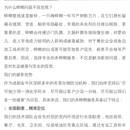
为什么蟑螂问题不容忽视？
蟑螂繁殖速度极快，一只雌蟑螂一年可产卵数万只，且它们擅长躲
藏在缝隙、管道、橱柜等隐蔽处，常规的杀虫剂往往难以根除。更
重要的是，蟑螂会传播沙门氏菌、大肠杆菌等致病微生物，对婴幼
儿、老人等免疫力较弱的人群构成健康威胁。对于餐饮企业或食品
加工场所而言，蟑螂的出现更可能导致客户流失、检查不合格等严
重后果。因此，选择专业的杀蟑螂服务，不仅是解决眼前问题，更
是对长远健康与安全的投资。
我们的服务优势
作为成都金牛区深耕多年的有害生物防治机构，我们始终坚持以“尽
可能少用一滴化学药水，尽可能让客户少花一分钱、尽可能让我们
多一份健康”为宗旨。具体来说，我们的杀蟑螂服务具备以下特点：
1.
全面勘查，精准定位
我们的技术团队会首先对您的室内环境进行全面勘查，包括厨房、
餐厅、仓库、卫生间、垃圾堆放区等重点区域。通过专业工具和丰