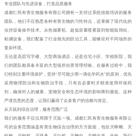
专业团队与先进设备，打造品质服务
成都仁民有害生物服务有限公司拥有一支经过系统技能培训的服务
团队，他们不仅熟悉各种有害生物的习性特点，还掌握了现代化的
虫控设备操作技术。从热烟雾机、超低容量喷雾器到智能鼠饵站、
粘捕设备，我们配备了行业领先的防治工具，能够应对不同场所的
复杂环境。
无论是高层写字楼、大型商场酒店，还是住宅小区、学校医院，我
们的团队都具备丰富的大型场所虫害管理经验。在服务过程中，我
们特别注重环境保护，坚持“尽可能少用一滴化学药水”的原则，优先
采用物理防治和生物防治手段，只有在必要时才精准使用环保药
剂，确保对人的健康、宠物安全和生态环境的影响降到最低。这种
严谨负责的态度，让我们赢得了众多客户的信赖与肯定。
从灭鼠到综合治理，服务范围广泛
我们的服务不仅仅局限于灭鼠一项。成都仁民有害生物服务有限公
司的业务范围涵盖有害生物综合治理的方方面面，包括灭蟑螂、灭
蚊蝇、灭蚂蚁、灭跳蚤、灭白蚁、灭蜱虫、灭螨虫等。此外，我们