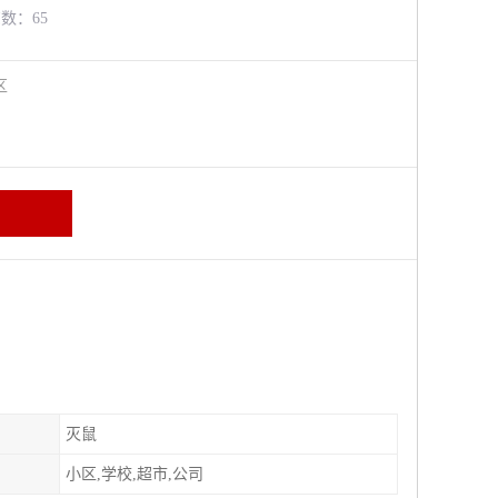
览数：65
牛区
灭鼠
小区,学校,超市,公司