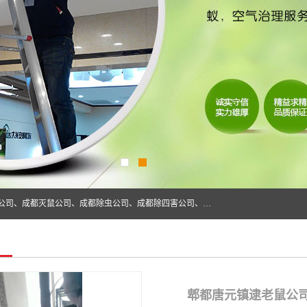
成都仁民有害生物防治服务有限公司是一家经营成都灭跳蚤公司、成都灭鼠公司、成都除虫公司、成都除四害公司、成都白蚁防治公司、成都杀虫公司等。业务覆盖：青白江、郫县、简阳、金堂、乐山、眉山、绵阳、彭州等区域。 由于我们的专业技术和服务态度得到了肯定、 目前公司已经与省内外的多个金 融企业、高端写字楼、星级酒 店、宾馆餐饮企业、学校、制造生产企业、物业小区建立了长期友好的合作关系。
郫都唐元镇逮老鼠公