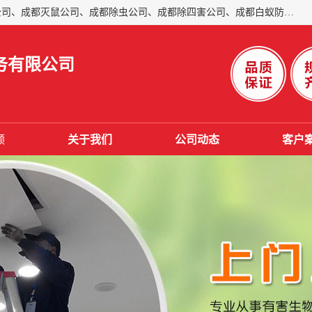
成都仁民有害生物防治服务有限公司是一家经营成都灭跳蚤公司、成都灭鼠公司、成都除虫公司、成都除四害公司、成都白蚁防治公司、成都杀虫公司等。业务覆盖：青白江、郫县、简阳、金堂、乐山、眉山、绵阳、彭州等区域。 由于我们的专业技术和服务态度得到了肯定、 目前公司已经与省内外的多个金 融企业、高端写字楼、星级酒 店、宾馆餐饮企业、学校、制造生产企业、物业小区建立了长期友好的合作关系。
务有限公司
频
关于我们
公司动态
客户