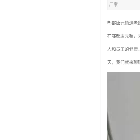
厂家
郫都唐元镇逮老
在郫都唐元镇，
人和员工的健康
天，我们就来聊