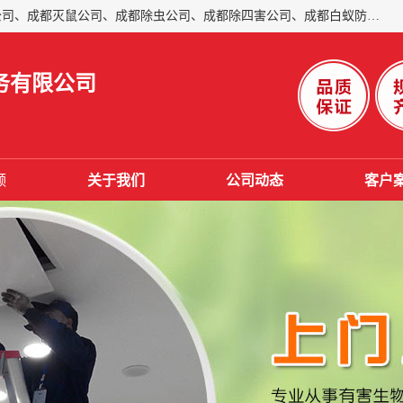
成都仁民有害生物防治服务有限公司是一家经营成都灭跳蚤公司、成都灭鼠公司、成都除虫公司、成都除四害公司、成都白蚁防治公司、成都杀虫公司等。业务覆盖：青白江、郫县、简阳、金堂、乐山、眉山、绵阳、彭州等区域。 由于我们的专业技术和服务态度得到了肯定、 目前公司已经与省内外的多个金 融企业、高端写字楼、星级酒 店、宾馆餐饮企业、学校、制造生产企业、物业小区建立了长期友好的合作关系。
务有限公司
频
关于我们
公司动态
客户