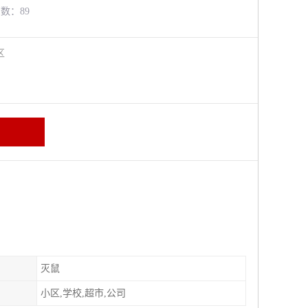
览数：89
牛区
灭鼠
小区,学校,超市,公司