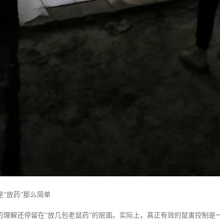
“放药”那么简单
的理解还停留在“放几包老鼠药”的层面。实际上，真正有效的鼠害控制是