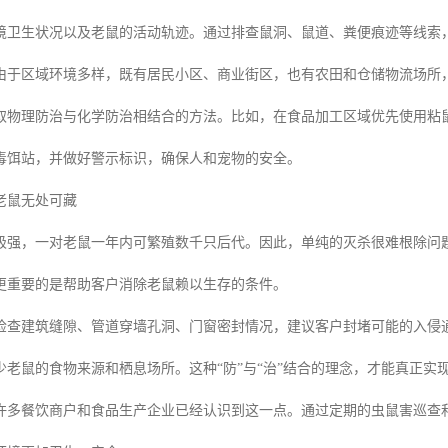
境卫生状况以及老鼠的活动轨迹。通过排查鼠洞、鼠道、粪便痕迹等线索
由于区域环境多样，既有居民小区、商业街区，也有农田和仓储物流场所
取物理防治与化学防治相结合的方法。比如，在食品加工区域优先使用粘
毒饵站，并做好警示标识，确保人和宠物的安全。
老鼠无处可藏
极强，一对老鼠一年内可繁殖数千只后代。因此，单纯的灭杀很难根除问
更重要的是帮助客户消除老鼠赖以生存的条件。
检查建筑缝隙、管道穿墙孔洞、门窗密封情况，建议客户封堵可能的入侵
少老鼠的食物来源和栖息场所。这种“防”与“治”结合的理念，才能真正实
许多餐饮商户和食品生产企业已经认识到这一点。通过定期的虫鼠害巡查