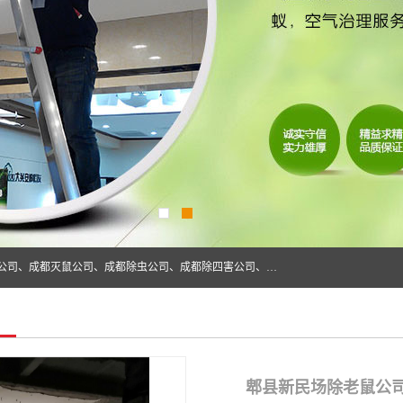
成都仁民有害生物防治服务有限公司是一家经营成都灭跳蚤公司、成都灭鼠公司、成都除虫公司、成都除四害公司、成都白蚁防治公司、成都杀虫公司等。业务覆盖：青白江、郫县、简阳、金堂、乐山、眉山、绵阳、彭州等区域。 由于我们的专业技术和服务态度得到了肯定、 目前公司已经与省内外的多个金 融企业、高端写字楼、星级酒 店、宾馆餐饮企业、学校、制造生产企业、物业小区建立了长期友好的合作关系。
郫县新民场除老鼠公