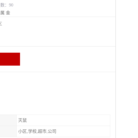
览数：90
金属
金
牛区
灭鼠
小区,学校,超市,公司