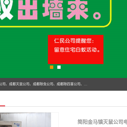
成都仁民有害生物防治服务有限公司是一家经营成都灭跳蚤公司、成都灭鼠公司、成都除虫公司、成都除四害公司、成都白蚁防治公司、成都杀虫公司等。业务覆盖：青白江、郫县、简阳、金堂、乐山、眉山、绵阳、彭州等区域。 由于我们的专业技术和服务态度得到了肯定、 目前公司已经与省内外的多个金 融企业、高端写字楼、星级酒 店、宾馆餐饮企业、学校、制造生产企业、物业小区建立了长期友好的合作关系。
简阳金马镇灭鼠公司