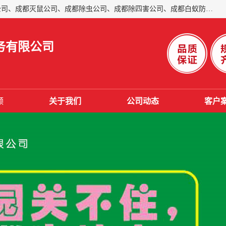
成都仁民有害生物防治服务有限公司是一家经营成都灭跳蚤公司、成都灭鼠公司、成都除虫公司、成都除四害公司、成都白蚁防治公司、成都杀虫公司等。业务覆盖：青白江、郫县、简阳、金堂、乐山、眉山、绵阳、彭州等区域。 由于我们的专业技术和服务态度得到了肯定、 目前公司已经与省内外的多个金 融企业、高端写字楼、星级酒 店、宾馆餐饮企业、学校、制造生产企业、物业小区建立了长期友好的合作关系。
务有限公司
频
关于我们
公司动态
客户