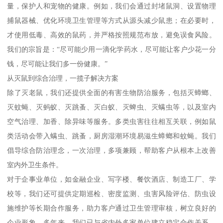
量，保护人和宠物的健康。例如，我们会通过封堵鼠洞、设置物理
捕鼠器械、优化环境卫生管理等方式从源头减少鼠患；在必要时，
才使用低毒、高效的鼠药，并严格按照规范布放，避免误食风险。
我们的宗旨是：“尽可能少用一滴化学药水，尽可能让客户少花一分
钱，尽可能让我们多一份健康。”
从灭鼠到综合治理，一揽子解决方案
除了灭老鼠，我们还提供全面的有害生物防治服务，包括灭蟑螂、
灭蚊蝇、灭蚂蚁、灭跳蚤、灭白蚁、灭蜱虫、灭螨虫等，以及室内
空气治理、加香、除异味等服务。多类虫害往往相互关联，例如鼠
类活动会带入螨虫、跳蚤，厨房湿潮环境易滋生蟑螂和蚊蝇。我们
倡导综合防治理念，一次治理，多项兼顾，帮助客户从根本上改善
室内外卫生条件。
对于企事业单位，如金融企业、写字楼、餐饮酒店、制造工厂、学
校等，我们还可提供定期巡检、密度监测、虫害风险评估、防虫设
施维护等长期合作服务，助力客户通过卫生管理审核，树立良好的
企业形象。多年来，我们已与省内外多家单位建立稳定合作关系，