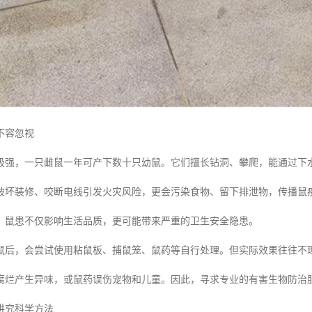
不容忽视
极强，一只雌鼠一年可产下数十只幼鼠。它们擅长钻洞、攀爬，能通过下
破坏装修、咬断电线引发火灾风险，更会污染食物、留下排泄物，传播鼠
，鼠患不仅影响生活品质，更可能带来严重的卫生安全隐患。
鼠后，会尝试使用粘鼠板、捕鼠笼、鼠药等自行处理。但实际效果往往不
腐烂产生异味，或鼠药误伤宠物和儿童。因此，寻求专业的有害生物防治
讲究科学方法