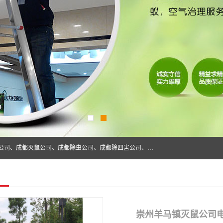
成都仁民有害生物防治服务有限公司是一家经营成都灭跳蚤公司、成都灭鼠公司、成都除虫公司、成都除四害公司、成都白蚁防治公司、成都杀虫公司等。业务覆盖：青白江、郫县、简阳、金堂、乐山、眉山、绵阳、彭州等区域。 由于我们的专业技术和服务态度得到了肯定、 目前公司已经与省内外的多个金 融企业、高端写字楼、星级酒 店、宾馆餐饮企业、学校、制造生产企业、物业小区建立了长期友好的合作关系。
崇州羊马镇灭鼠公司