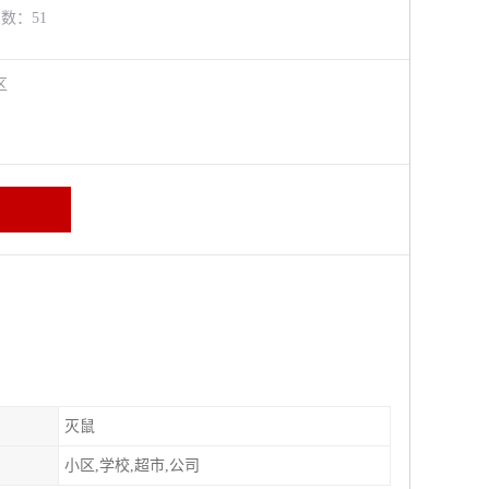
览数：51
牛区
灭鼠
小区,学校,超市,公司