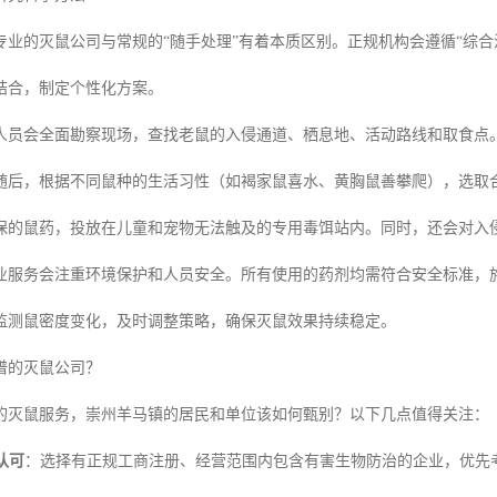
专业的灭鼠公司与常规的“随手处理”有着本质区别。正规机构会遵循“综
结合，制定个性化方案。
人员会全面勘察现场，查找老鼠的入侵通道、栖息地、活动路线和取食点
随后，根据不同鼠种的生活习性（如褐家鼠喜水、黄胸鼠善攀爬），选取
保的鼠药，投放在儿童和宠物无法触及的专用毒饵站内。同时，还会对入
业服务会注重环境保护和人员安全。所有使用的药剂均需符合安全标准，
监测鼠密度变化，及时调整策略，确保灭鼠效果持续稳定。
谱的灭鼠公司？
的灭鼠服务，崇州羊马镇的居民和单位该如何甄别？以下几点值得关注：
认可
：选择有正规工商注册、经营范围内包含有害生物防治的企业，优先