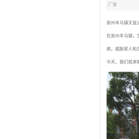
厂家
崇州羊马镇灭鼠
在崇州羊马镇，
病，威胁家人和
今天，我们就来