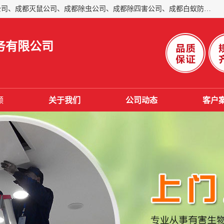
成都仁民有害生物防治服务有限公司是一家经营成都灭跳蚤公司、成都灭鼠公司、成都除虫公司、成都除四害公司、成都白蚁防治公司、成都杀虫公司等。业务覆盖：青白江、郫县、简阳、金堂、乐山、眉山、绵阳、彭州等区域。 由于我们的专业技术和服务态度得到了肯定、 目前公司已经与省内外的多个金 融企业、高端写字楼、星级酒 店、宾馆餐饮企业、学校、制造生产企业、物业小区建立了长期友好的合作关系。
务有限公司
频
关于我们
公司动态
客户