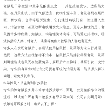
老鼠是日常生活中最常见的害虫之一，其繁殖速度快、适应能力
强。在丹景山镇，由于气候适宜、食物来源丰富，老鼠容易在居民
区、餐饮店、仓库等场所滋生。它们通过啃咬门窗、管道潜入室
内，污染食物，甚至咬断电线引发火灾隐患。更令人担忧的是，老
鼠携带多种病菌，如鼠疫、钩端螺旋体病等，可能通过排泄物、唾
液传播给人类，对老人、儿童等免疫力较弱的人群危害更大。
许多人在发现老鼠后，会尝试使用粘鼠板、鼠药等方法自行处理。
然而，这些方法往往治标不治本：粘鼠板只能捕获零星老鼠，鼠药
则可能造成老鼠死在隐蔽角落，腐烂后产生异味，甚至引发二次污
染。专业的有害生物防治公司拥有系统的治理方案，能从源头解决
问题，避免反复发作。
科学除鼠：从监测到长效防控
专业的除老鼠服务并非简单地投放毒饵，而是一套完整的综合治理
流程。以成都仁民有害生物服务有限公司为例，公司在彭州丹景山
镇等地开展服务时，遵循以下步骤：