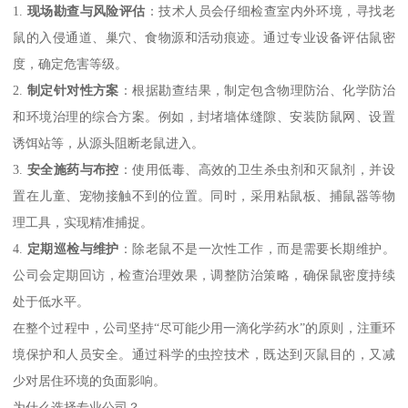
1.
现场勘查与风险评估
：技术人员会仔细检查室内外环境，寻找老
鼠的入侵通道、巢穴、食物源和活动痕迹。通过专业设备评估鼠密
度，确定危害等级。
2.
制定针对性方案
：根据勘查结果，制定包含物理防治、化学防治
和环境治理的综合方案。例如，封堵墙体缝隙、安装防鼠网、设置
诱饵站等，从源头阻断老鼠进入。
3.
安全施药与布控
：使用低毒、高效的卫生杀虫剂和灭鼠剂，并设
置在儿童、宠物接触不到的位置。同时，采用粘鼠板、捕鼠器等物
理工具，实现精准捕捉。
4.
定期巡检与维护
：除老鼠不是一次性工作，而是需要长期维护。
公司会定期回访，检查治理效果，调整防治策略，确保鼠密度持续
处于低水平。
在整个过程中，公司坚持“尽可能少用一滴化学药水”的原则，注重环
境保护和人员安全。通过科学的虫控技术，既达到灭鼠目的，又减
少对居住环境的负面影响。
为什么选择专业公司？