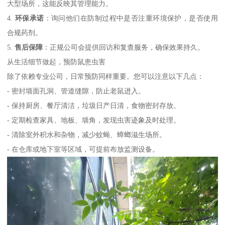
大型场所，这能反映其管理能力。
4.
环保承诺
：询问他们在防制过程中是否注重环境保护，是否使用
合规药剂。
5.
售后保障
：正规公司会提供回访和复查服务，确保效果持久。
从生活细节做起，预防鼠患虫害
除了依赖专业公司，日常预防同样重要。您可以注意以下几点：
- 密封墙面孔洞、管道缝隙，防止老鼠进入。
- 保持厨房、餐厅清洁，垃圾日产日清，食物密封存放。
- 定期检查家具、地板、墙角，发现虫害迹象及时处理。
- 清除室外积水和杂物，减少蚊蝇、蟑螂滋生场所。
- 在仓库或地下室等区域，可提前布放监测设备。