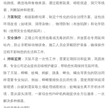
动路线、栖息地和食物来源。通过观察鼠粪、啃咬痕迹、洞穴等线
索，判断鼠种和密度。
2.
方案制定
：根据勘察结果，制定个性化的综合治理方案。这包括
环境改造（如堵洞、清理杂物）、物理防制（布放陷阱）和化学防
制（使用安全合规的鼠药）。
3.
安全操作
：正规公司使用低毒或无毒的药剂，并放置在专用鼠饵
站内，防止非靶标动物误食。施工人员会穿戴防护装备，确保操作
过程不影响您的生活和工作。
4.
持续监测
：灭鼠不是一次性工作，需要定期回访和监测，巩固效
果。专业公司还会提供后续维护建议，帮助您长期保持无鼠环境。
除了灭鼠，蟑螂、蚊蝇、蚂蚁、跳蚤、蜱虫、螨虫等害虫的防治同
样需要专业知识。例如，蟑螂繁殖快且抗药性强，需使用胶饵或滞
留喷洒；白蚁则需采取土壤处理或喷粉法；蚊蝇滋生离不开积水环
境，需从源头清理。一家综合性PMP机构能提供全方位服务，一次
解决多种难题。
为何选择专业团队