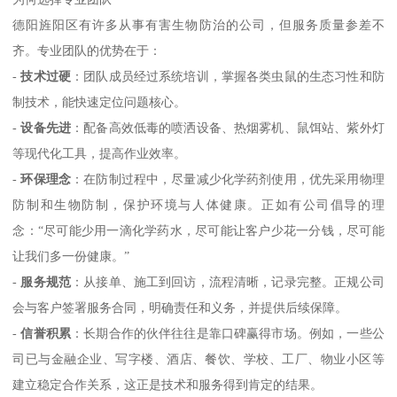
德阳旌阳区有许多从事有害生物防治的公司，但服务质量参差不
齐。专业团队的优势在于：
-
技术过硬
：团队成员经过系统培训，掌握各类虫鼠的生态习性和防
制技术，能快速定位问题核心。
-
设备先进
：配备高效低毒的喷洒设备、热烟雾机、鼠饵站、紫外灯
等现代化工具，提高作业效率。
-
环保理念
：在防制过程中，尽量减少化学药剂使用，优先采用物理
防制和生物防制，保护环境与人体健康。正如有公司倡导的理
念：“尽可能少用一滴化学药水，尽可能让客户少花一分钱，尽可能
让我们多一份健康。”
-
服务规范
：从接单、施工到回访，流程清晰，记录完整。正规公司
会与客户签署服务合同，明确责任和义务，并提供后续保障。
-
信誉积累
：长期合作的伙伴往往是靠口碑赢得市场。例如，一些公
司已与金融企业、写字楼、酒店、餐饮、学校、工厂、物业小区等
建立稳定合作关系，这正是技术和服务得到肯定的结果。