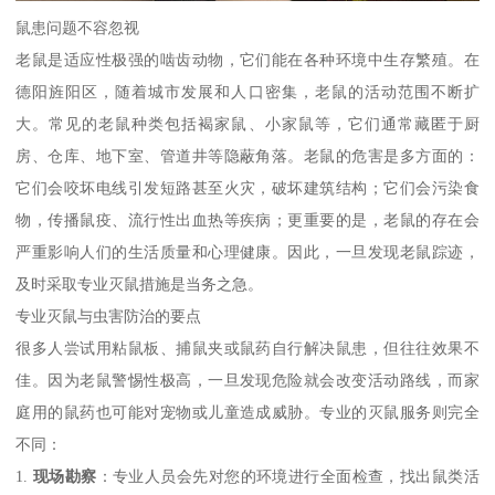
鼠患问题不容忽视
老鼠是适应性极强的啮齿动物，它们能在各种环境中生存繁殖。在
德阳旌阳区，随着城市发展和人口密集，老鼠的活动范围不断扩
大。常见的老鼠种类包括褐家鼠、小家鼠等，它们通常藏匿于厨
房、仓库、地下室、管道井等隐蔽角落。老鼠的危害是多方面的：
它们会咬坏电线引发短路甚至火灾，破坏建筑结构；它们会污染食
物，传播鼠疫、流行性出血热等疾病；更重要的是，老鼠的存在会
严重影响人们的生活质量和心理健康。因此，一旦发现老鼠踪迹，
及时采取专业灭鼠措施是当务之急。
专业灭鼠与虫害防治的要点
很多人尝试用粘鼠板、捕鼠夹或鼠药自行解决鼠患，但往往效果不
佳。因为老鼠警惕性极高，一旦发现危险就会改变活动路线，而家
庭用的鼠药也可能对宠物或儿童造成威胁。专业的灭鼠服务则完全
不同：
1.
现场勘察
：专业人员会先对您的环境进行全面检查，找出鼠类活