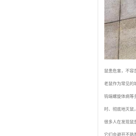
鼠患危害，不容
老鼠作为常见的
钩端螺旋体病等
时、彻底地灭鼠
很多人在发现鼠
它们会避开不熟