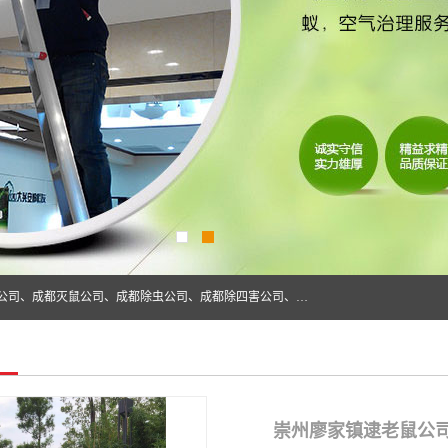
成都仁民有害生物防治服务有限公司是一家经营成都灭跳蚤公司、成都灭鼠公司、成都除虫公司、成都除四害公司、成都白蚁防治公司、成都杀虫公司等。业务覆盖：青白江、郫县、简阳、金堂、乐山、眉山、绵阳、彭州等区域。 由于我们的专业技术和服务态度得到了肯定、 目前公司已经与省内外的多个金 融企业、高端写字楼、星级酒 店、宾馆餐饮企业、学校、制造生产企业、物业小区建立了长期友好的合作关系。
崇州廖家镇逮老鼠公