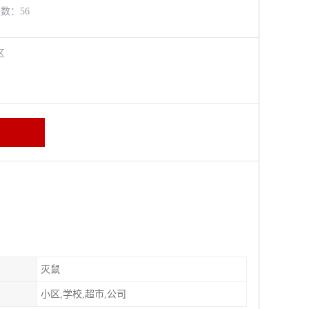
览数：56
牛区
灭鼠
小区,学校,超市,公司