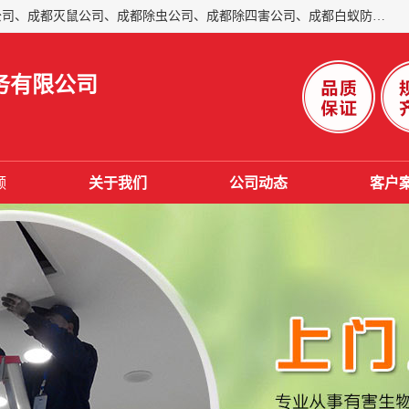
成都仁民有害生物防治服务有限公司是一家经营成都灭跳蚤公司、成都灭鼠公司、成都除虫公司、成都除四害公司、成都白蚁防治公司、成都杀虫公司等。业务覆盖：青白江、郫县、简阳、金堂、乐山、眉山、绵阳、彭州等区域。 由于我们的专业技术和服务态度得到了肯定、 目前公司已经与省内外的多个金 融企业、高端写字楼、星级酒 店、宾馆餐饮企业、学校、制造生产企业、物业小区建立了长期友好的合作关系。
务有限公司
频
关于我们
公司动态
客户