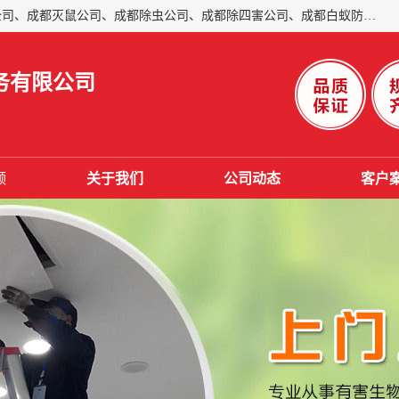
成都仁民有害生物防治服务有限公司是一家经营成都灭跳蚤公司、成都灭鼠公司、成都除虫公司、成都除四害公司、成都白蚁防治公司、成都杀虫公司等。业务覆盖：青白江、郫县、简阳、金堂、乐山、眉山、绵阳、彭州等区域。 由于我们的专业技术和服务态度得到了肯定、 目前公司已经与省内外的多个金 融企业、高端写字楼、星级酒 店、宾馆餐饮企业、学校、制造生产企业、物业小区建立了长期友好的合作关系。
务有限公司
频
关于我们
公司动态
客户