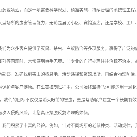
投药或喷洒，而是一项需要科学规划、精准实施、持续管理的系统性工程
大型场所的虫害管理能力，无论是居民小区、宾馆酒店，还是学校、工厂
我们为众多客户提供了灭鼠、杀虫、白蚁防治等多项服务，赢得了广泛的信
成群等问题时，常常感到束手无策。非专业的自行处理往往治标不治本，
地勘察，准确找到害虫的栖息地、活动路径和繁殖场所，再结合物理防治
境保护与客户健康。在虫害控制过程中，公司始终坚持“尽可能少用一滴
旨。我们的目标不仅仅是消灭眼前的害虫，更是帮助客户建立一个长期有
再次入侵的风险，让您真正摆脱反复治理的烦恼。
，我们积累了丰富的经验。例如，针对不同场所的老鼠种类、活动规律，