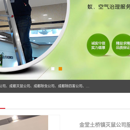
成都仁民有害生物防治服务有限公司是一家经营成都灭跳蚤公司、成都灭鼠公司、成都除虫公司、成都除四害公司、成都白蚁防治公司、成都杀虫公司等。业务覆盖：青白江、郫县、简阳、金堂、乐山、眉山、绵阳、彭州等区域。 由于我们的专业技术和服务态度得到了肯定、 目前公司已经与省内外的多个金 融企业、高端写字楼、星级酒 店、宾馆餐饮企业、学校、制造生产企业、物业小区建立了长期友好的合作关系。
金堂土桥镇灭鼠公司