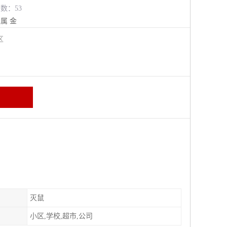
览数：53
金属
金
牛区
灭鼠
小区,学校,超市,公司