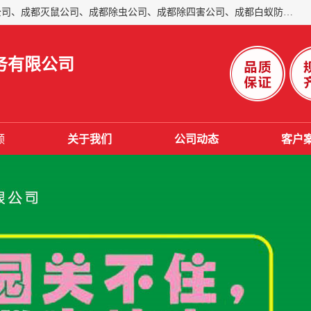
成都仁民有害生物防治服务有限公司是一家经营成都灭跳蚤公司、成都灭鼠公司、成都除虫公司、成都除四害公司、成都白蚁防治公司、成都杀虫公司等。业务覆盖：青白江、郫县、简阳、金堂、乐山、眉山、绵阳、彭州等区域。 由于我们的专业技术和服务态度得到了肯定、 目前公司已经与省内外的多个金 融企业、高端写字楼、星级酒 店、宾馆餐饮企业、学校、制造生产企业、物业小区建立了长期友好的合作关系。
务有限公司
频
关于我们
公司动态
客户