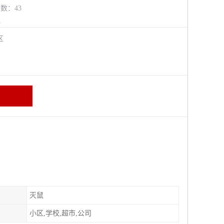
览数：43
水
牛区
灭鼠
小区,学校,超市,公司