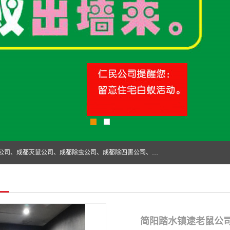
成都仁民有害生物防治服务有限公司是一家经营成都灭跳蚤公司、成都灭鼠公司、成都除虫公司、成都除四害公司、成都白蚁防治公司、成都杀虫公司等。业务覆盖：青白江、郫县、简阳、金堂、乐山、眉山、绵阳、彭州等区域。 由于我们的专业技术和服务态度得到了肯定、 目前公司已经与省内外的多个金 融企业、高端写字楼、星级酒 店、宾馆餐饮企业、学校、制造生产企业、物业小区建立了长期友好的合作关系。
简阳踏水镇逮老鼠公