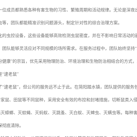
一位成员都熟悉各种有害生物的习性、繁殖周期和活动规律。无论是深夜
虫等，团队都能精准识别问题源头，制定针对性的综合治理方案。
化的虫控设备，这些设备能够高效检测虫鼠密度，并在不影响日常活动的
，团队能够灵活应对不同规模的场所需求。在服务过程中，团队始终坚持
份健康”的宗旨，优先采用物理防治、环境治理和生物防治相结合的方式
“逮老鼠”
了“逮老鼠”，但公司的服务远不止于此。在简阳踏水镇，团队提供的服务
对家鼠、田鼠等不同鼠种，采用安全有效的布控和封堵措施，切断鼠类入
括灭蟑螂、灭蚊蝇、灭蚂蚁、灭跳蚤、灭白蚁、灭蜱虫、灭螨虫等。每种
保彻底清除。