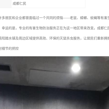
成都仁民
许多居民和企业都曾面临过一个共同的烦恼——老鼠、蟑螂、蚊蝇等有害生
。幸运的是，专业的有害生物防治服务正在为这一地区带来改变。成都仁民
简阳踏水镇及周边区域提供高效、环保的灭鼠杀虫服务，让居民们重新拥
对细节的把控