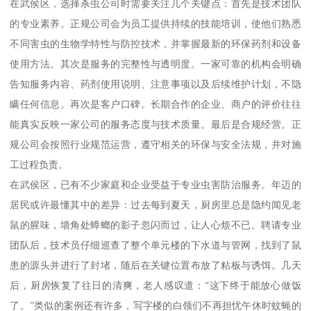
在武侯区，选择杀虫公司时需要关注几个关键点：首先是技术团队
的专业素养。正规公司会为员工提供持续的技能培训，使他们熟悉
不同害虫的生物学特性与防控技术，并掌握最新的环保药剂和设备
使用方法。其次是服务的完整性与透明度。一家可靠的机构会明确
告知服务内容、药剂使用说明、注意事项以及后续维护计划，不隐
瞒任何信息。再次是客户口碑。长期合作的企业、商户的评价往往
能真实反映一家公司的服务态度与技术质量。最后是合规经营。正
规公司会按照行业规范运营，遵守相关的环保与安全法规，并对施
工过程负责。
在武侯区，已有不少家庭和企业受益于专业虫害防治服务。年迈的
居民或许最懂其中的差异：过去每到夏天，厨房里总是隐约闻见老
鼠的腥味，墙角处蟑螂的影子忽闪而过，让人心烦不已。聘请专业
团队后，技术员仔细巡查了整个单元楼的下水道与管网，找到了鼠
患的源头并进行了封堵，随后在关键位置布放了粘板与诱饵。几天
后，厨房恢复了往日的清爽，老人感叹道：“这下终于能放心做饭
了。”类似的案例还有许多，写字楼的白领们不再担忧午休时蚊蝇的