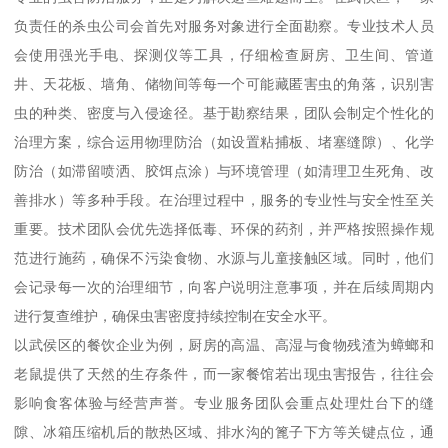
负责任的杀虫公司会首先对服务对象进行全面勘察。专业技术人员
会使用强光手电、探测仪等工具，仔细检查厨房、卫生间、管道
井、天花板、墙角、储物间等每一个可能藏匿害虫的角落，识别害
虫的种类、密度与入侵途径。基于勘察结果，团队会制定个性化的
治理方案，综合运用物理防治（如设置粘捕板、堵塞缝隙）、化学
防治（如滞留喷洒、胶饵点涂）与环境管理（如清理卫生死角、改
善排水）等多种手段。在治理过程中，服务的专业性与安全性至关
重要。技术团队会优先选择低毒、环保的药剂，并严格按照操作规
范进行施药，确保不污染食物、水源与儿童接触区域。同时，他们
会记录每一次的治理细节，向客户说明注意事项，并在后续周期内
进行复查维护，确保虫害密度持续控制在安全水平。
以武侯区的餐饮企业为例，厨房的高温、高湿与食物残渣为蟑螂和
老鼠提供了天然的生存条件，而一家餐馆若出现虫害报告，往往会
影响食客体验与经营声誉。专业服务团队会重点处理灶台下的缝
隙、冰箱压缩机后的散热区域、排水沟的篦子下方等关键点位，通