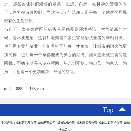
护。那些曾让我们烦恼的鼠类、虫蚁、白蚁，在科学的管理体系
下，终将被有效控制。而这份安宁与洁净，正是每一个武侯区居民
应有的生活品质。
当您下一次在武侯区的街头巷尾感受到环境整洁、空气清新的时
候，请不要忘记，这背后凝聚着许多虫害防治从业者的辛勤付出。
他们用专业与敬业，守护着社区的每一寸角落，让城市的烟火气更
加纯粹，也让每一个家都能成为安心的港湾。如果您正被虫害问题
困扰，不妨主动寻求专业帮助。从此刻开始，为自己、为家人、为
员工，创造一个更加健康、舒适的空间。
m.cjms888.b2b168.com
Top
主营产品：成都灭跳蚤公司 成都灭鼠公司 成都除虫公司 成都除四害公司 成都白蚁防治公司 成都
杀虫公司