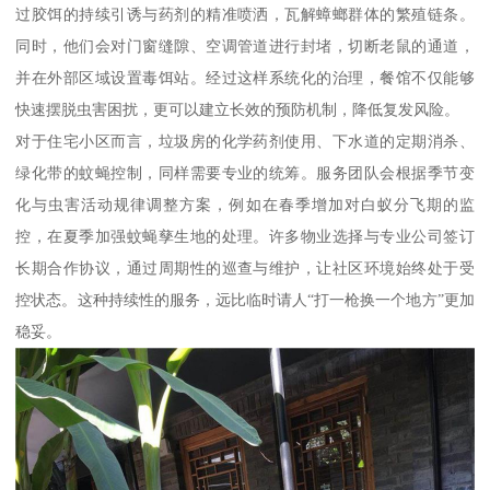
过胶饵的持续引诱与药剂的精准喷洒，瓦解蟑螂群体的繁殖链条。
同时，他们会对门窗缝隙、空调管道进行封堵，切断老鼠的通道，
并在外部区域设置毒饵站。经过这样系统化的治理，餐馆不仅能够
快速摆脱虫害困扰，更可以建立长效的预防机制，降低复发风险。
对于住宅小区而言，垃圾房的化学药剂使用、下水道的定期消杀、
绿化带的蚊蝇控制，同样需要专业的统筹。服务团队会根据季节变
化与虫害活动规律调整方案，例如在春季增加对白蚁分飞期的监
控，在夏季加强蚊蝇孳生地的处理。许多物业选择与专业公司签订
长期合作协议，通过周期性的巡查与维护，让社区环境始终处于受
控状态。这种持续性的服务，远比临时请人“打一枪换一个地方”更加
稳妥。