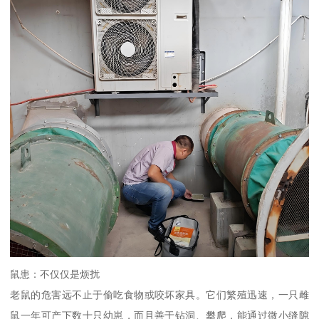
鼠患：不仅仅是烦扰
老鼠的危害远不止于偷吃食物或咬坏家具。它们繁殖迅速，一只雌
鼠一年可产下数十只幼崽，而且善于钻洞、攀爬，能通过微小缝隙