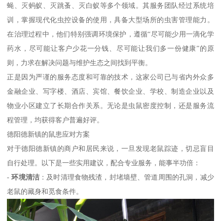
蝇、灭蚂蚁、灭跳蚤、灭白蚁等多个领域。其服务团队经过系统培
训，掌握现代化虫控设备的使用，具备大型场所的虫害管理能力。
在治理过程中，他们特别强调环境保护，遵循“尽可能少用一滴化学
药水，尽可能让客户少花一分钱、尽可能让我们多一份健康”的原
则，力求在解决问题与维护生态之间找到平衡。
正是因为严谨的服务态度和可靠的技术，这家公司已与省内外众多
金融企业、写字楼、酒店、宾馆、餐饮企业、学校、制造企业以及
物业小区建立了长期合作关系。无论是虫鼠密度控制，还是服务流
程管理，均获得客户普遍好评。
德阳德新镇的鼠患应对方案
对于德阳德新镇的商户和居民来说，一旦发现老鼠踪迹，切忌盲目
自行处理。以下是一些实用建议，配合专业服务，能事半功倍：
-
环境清洁
：及时清理食物残渣，封堵墙壁、管道周围的孔洞，减少
老鼠的藏身和觅食条件。