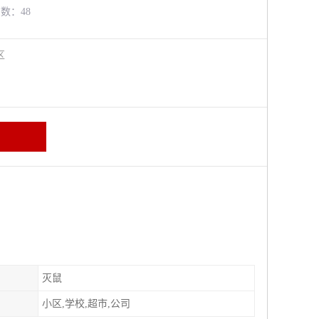
览数：48
牛区
灭鼠
小区,学校,超市,公司