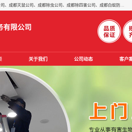
成都仁民有害生物防治服务有限公司是一家经营成都灭跳蚤公司、成都灭鼠公司、成都除虫公司、成都除四害公司、成都白蚁防治公司、成都杀虫公司等。业务覆盖：青白江、郫县、简阳、金堂、乐山、眉山、绵阳、彭州等区域。 由于我们的专业技术和服务态度得到了肯定、 目前公司已经与省内外的多个金 融企业、高端写字楼、星级酒 店、宾馆餐饮企业、学校、制造生产企业、物业小区建立了长期友好的合作关系。
务有限公司
频
关于我们
公司动态
客户