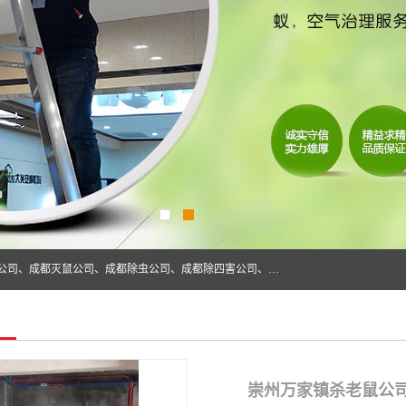
成都仁民有害生物防治服务有限公司是一家经营成都灭跳蚤公司、成都灭鼠公司、成都除虫公司、成都除四害公司、成都白蚁防治公司、成都杀虫公司等。业务覆盖：青白江、郫县、简阳、金堂、乐山、眉山、绵阳、彭州等区域。 由于我们的专业技术和服务态度得到了肯定、 目前公司已经与省内外的多个金 融企业、高端写字楼、星级酒 店、宾馆餐饮企业、学校、制造生产企业、物业小区建立了长期友好的合作关系。
崇州万家镇杀老鼠公