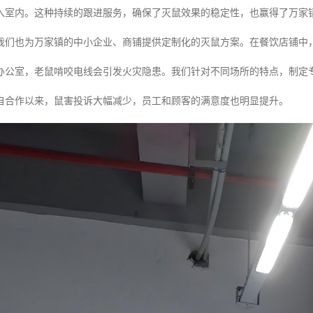
入室内。这种持续的跟进服务，确保了灭鼠效果的稳定性，也赢得了万家镇
我们也为万家镇的中小企业、商铺提供定制化的灭鼠方案。在餐饮店铺中
办公室，老鼠啃咬电线会引发火灾隐患。我们针对不同场所的特点，制定
自合作以来，鼠害投诉大幅减少，员工和顾客的满意度也明显提升。