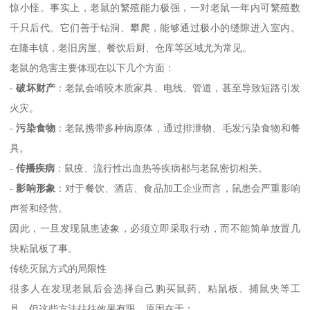
惊小怪。事实上，老鼠的繁殖能力极强，一对老鼠一年内可繁殖数
千只后代。它们善于钻洞、攀爬，能够通过极小的缝隙进入室内。
在隆丰镇，老旧房屋、餐饮后厨、仓库等区域尤为常见。
老鼠的危害主要体现在以下几个方面：
-
破坏财产
：老鼠会啃咬木质家具、电线、管道，甚至导致短路引发
火灾。
-
污染食物
：老鼠携带多种病原体，通过排泄物、毛发污染食物和餐
具。
-
传播疾病
：鼠疫、流行性出血热等疾病都与老鼠密切相关。
-
影响形象
：对于餐饮、酒店、食品加工企业而言，鼠患会严重影响
声誉和经营。
因此，一旦发现鼠患迹象，必须立即采取行动，而不能简单放置几
块粘鼠板了事。
传统灭鼠方式的局限性
很多人在发现老鼠后会选择自己购买鼠药、粘鼠板、捕鼠夹等工
具。但这些方法往往效果有限，原因在于：