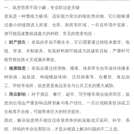
一、鼠患危害不容小觑，专业防治是关键
老鼠是一种繁殖力极强、适应能力突出的啮齿类动物。它们能够通
过极小的缝隙进入房屋、仓库、厨房等区域，一旦在环境中安家，
便可能迅速繁殖成庞大的种群。常见的危害包括：
1.
财产损失：
老鼠的牙齿不断生长，它们需要通过啃咬来磨牙。电
线、管道、木制家具、包装材料都可能成为其破坏目标，严重时可
能导致短路火灾或漏水事故。
2.
健康隐患：
老鼠会通过排泄物、唾液、体表寄生虫等途径传播多
种疾病，如鼠疫、钩端螺旋体病、汉坦病毒等。在餐饮、食品加
工、学校等场所，鼠患更是食品安全与公共卫生的重大威胁。
3.
商业影响：
对于酒店、餐厅、超市、写字楼等商业场所而言，鼠
患的出现会严重影响品牌形象与客户信任。一旦出现顾客投诉或卫
生检查不合格，可能带来巨大的经济损失。
因此，解决鼠患绝不能仅仅依靠简单的粘鼠板或灭鼠药。科学、系
统、持续的专业虫害防治，才是从根源上解决问题的不二之选。