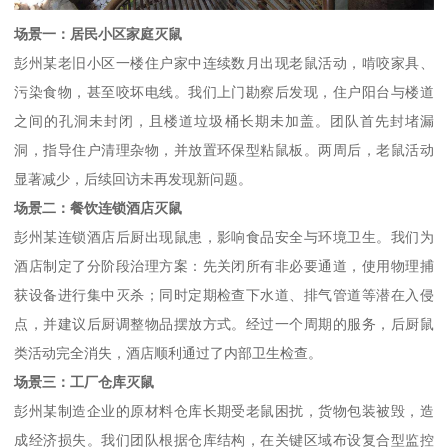
场景一：居民小区家庭灭鼠
彭州某老旧小区一楼住户家中连续数月出现老鼠活动，啃咬家具、
污染食物，甚至咬坏电线。我们上门勘察后发现，住户阳台与楼道
之间的孔洞未封闭，且楼道垃圾桶长期未加盖。团队首先封堵漏
洞，指导住户清理杂物，并放置环保型粘鼠板。两周后，老鼠活动
显著减少，后续回访未再发现新问题。
场景二：餐饮连锁酒店灭鼠
彭州某连锁酒店后厨出现鼠患，影响食品安全与环境卫生。我们为
酒店制定了分阶段治理方案：先关闭所有非必要通道，使用物理捕
获设备进行集中灭杀；同时定期检查下水道、排气管道等潜在入侵
点，并建议后厨调整物品摆放方式。经过一个周期的服务，后厨鼠
类活动完全消失，酒店顺利通过了内部卫生检查。
场景三：工厂仓库灭鼠
彭州某制造企业的原材料仓库长期受老鼠困扰，货物包装被毁，造
成经济损失。我们团队根据仓库结构，在关键区域布设复合型监控