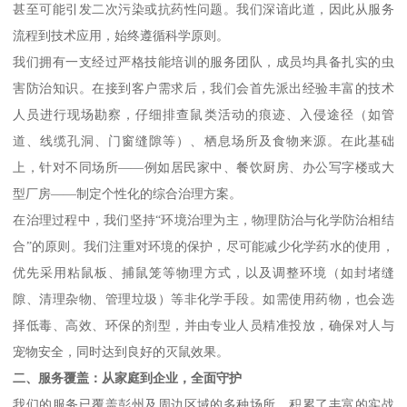
甚至可能引发二次污染或抗药性问题。我们深谙此道，因此从服务
流程到技术应用，始终遵循科学原则。
我们拥有一支经过严格技能培训的服务团队，成员均具备扎实的虫
害防治知识。在接到客户需求后，我们会首先派出经验丰富的技术
人员进行现场勘察，仔细排查鼠类活动的痕迹、入侵途径（如管
道、线缆孔洞、门窗缝隙等）、栖息场所及食物来源。在此基础
上，针对不同场所——例如居民家中、餐饮厨房、办公写字楼或大
型厂房——制定个性化的综合治理方案。
在治理过程中，我们坚持“环境治理为主，物理防治与化学防治相结
合”的原则。我们注重对环境的保护，尽可能减少化学药水的使用，
优先采用粘鼠板、捕鼠笼等物理方式，以及调整环境（如封堵缝
隙、清理杂物、管理垃圾）等非化学手段。如需使用药物，也会选
择低毒、高效、环保的剂型，并由专业人员精准投放，确保对人与
宠物安全，同时达到良好的灭鼠效果。
二、服务覆盖：从家庭到企业，全面守护
我们的服务已覆盖彭州及周边区域的多种场所，积累了丰富的实战