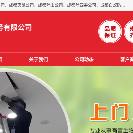
成都仁民有害生物防治服务有限公司是一家经营成都灭跳蚤公司、成都灭鼠公司、成都除虫公司、成都除四害公司、成都白蚁防治公司、成都杀虫公司等。业务覆盖：青白江、郫县、简阳、金堂、乐山、眉山、绵阳、彭州等区域。 由于我们的专业技术和服务态度得到了肯定、 目前公司已经与省内外的多个金 融企业、高端写字楼、星级酒 店、宾馆餐饮企业、学校、制造生产企业、物业小区建立了长期友好的合作关系。
务有限公司
频
关于我们
公司动态
客户