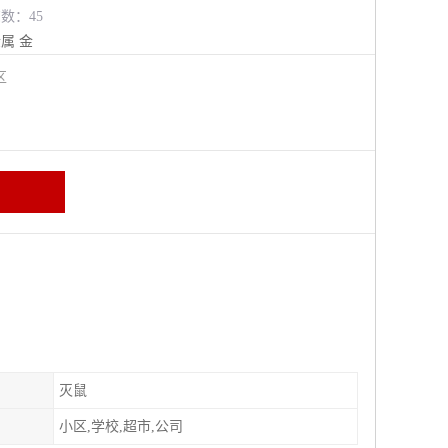
览数：45
金属
金
牛区
灭鼠
小区,学校,超市,公司