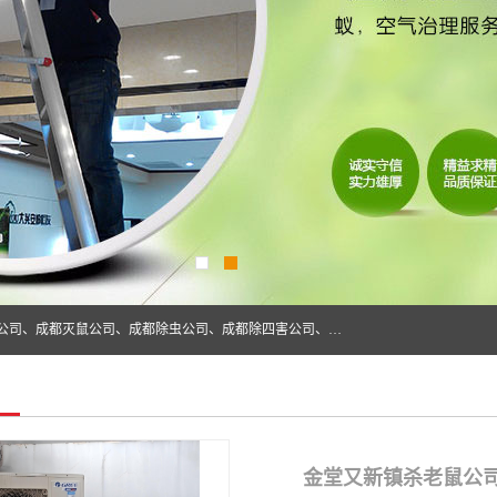
成都仁民有害生物防治服务有限公司是一家经营成都灭跳蚤公司、成都灭鼠公司、成都除虫公司、成都除四害公司、成都白蚁防治公司、成都杀虫公司等。业务覆盖：青白江、郫县、简阳、金堂、乐山、眉山、绵阳、彭州等区域。 由于我们的专业技术和服务态度得到了肯定、 目前公司已经与省内外的多个金 融企业、高端写字楼、星级酒 店、宾馆餐饮企业、学校、制造生产企业、物业小区建立了长期友好的合作关系。
金堂又新镇杀老鼠公