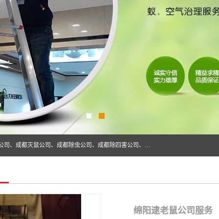
成都仁民有害生物防治服务有限公司是一家经营成都灭跳蚤公司、成都灭鼠公司、成都除虫公司、成都除四害公司、成都白蚁防治公司、成都杀虫公司等。业务覆盖：青白江、郫县、简阳、金堂、乐山、眉山、绵阳、彭州等区域。 由于我们的专业技术和服务态度得到了肯定、 目前公司已经与省内外的多个金 融企业、高端写字楼、星级酒 店、宾馆餐饮企业、学校、制造生产企业、物业小区建立了长期友好的合作关系。
绵阳逮老鼠公司服务