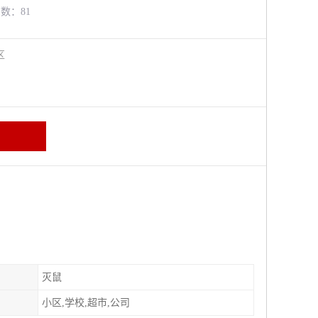
览数：81
牛区
灭鼠
小区,学校,超市,公司