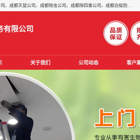
成都仁民有害生物防治服务有限公司是一家经营成都灭跳蚤公司、成都灭鼠公司、成都除虫公司、成都除四害公司、成都白蚁防治公司、成都杀虫公司等。业务覆盖：青白江、郫县、简阳、金堂、乐山、眉山、绵阳、彭州等区域。 由于我们的专业技术和服务态度得到了肯定、 目前公司已经与省内外的多个金 融企业、高端写字楼、星级酒 店、宾馆餐饮企业、学校、制造生产企业、物业小区建立了长期友好的合作关系。
务有限公司
频
关于我们
公司动态
客户