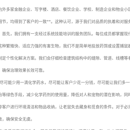
内外多家金融企业、写字楼、酒店、餐饮企业、学校、制造企业和物业小
细节，均得到了客户的一致**。这种认可，源于我们对品质的执着和对服
？首先，我们拥有一支经过系统技能培训的服务团队。每位成员都掌握现
这种繁殖快、适应力强的有害生物，我们不是简单地投放药饵或设置捕鼠
制定个性化解决方案。我们会仔细检查建筑结构中的缝隙、管道、线槽等
，确保治理效果长效可靠。
“尽可能少用一滴化学药水，尽可能让客户少花一分钱，尽可能让我们多一
治等绿色手段，减少化学药剂的使用量，降低对人和宠物的潜在影响，同
导客户进行环境清洁和物品收纳，让老鼠失去藏身和觅食的条件。对于必
放，确保安全无虞。