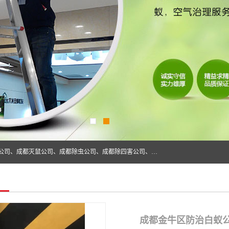
成都仁民有害生物防治服务有限公司是一家经营成都灭跳蚤公司、成都灭鼠公司、成都除虫公司、成都除四害公司、成都白蚁防治公司、成都杀虫公司等。业务覆盖：青白江、郫县、简阳、金堂、乐山、眉山、绵阳、彭州等区域。 由于我们的专业技术和服务态度得到了肯定、 目前公司已经与省内外的多个金 融企业、高端写字楼、星级酒 店、宾馆餐饮企业、学校、制造生产企业、物业小区建立了长期友好的合作关系。
成都金牛区防治白蚁