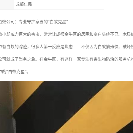
成都仁民
白蚁公司：专业守护家园的“白蚁克星”
微小却威力巨大的害虫，常常让成都金牛区的居民和商户头疼不已。木质
中有白蚁的踪迹，很多人第一反应是焦虑——不仅因为白蚁繁殖快、破坏
公司就成了当务之急。在金牛区，有这样一家专注有害生物防治的服务机
的“白蚁克星”。