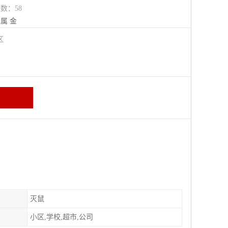
览数：58
金属
金
牛区
灭鼠
小区,学校,超市,公司