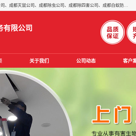
成都仁民有害生物防治服务有限公司是一家经营成都灭跳蚤公司、成都灭鼠公司、成都除虫公司、成都除四害公司、成都白蚁防治公司、成都杀虫公司等。业务覆盖：青白江、郫县、简阳、金堂、乐山、眉山、绵阳、彭州等区域。 由于我们的专业技术和服务态度得到了肯定、 目前公司已经与省内外的多个金 融企业、高端写字楼、星级酒 店、宾馆餐饮企业、学校、制造生产企业、物业小区建立了长期友好的合作关系。
务有限公司
频
关于我们
公司动态
客户