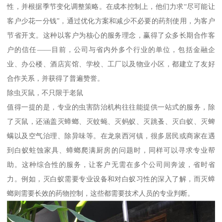
性，并根据季节变化调整策略。在成本控制上，他们力求“尽可能让
客户少花一分钱”，通过优化方案和减少不必要的药剂使用，为客户
节省开支。这种以客户为核心的服务理念，赢得了众多长期合作客
户的信任——目前，公司与省内外多个行业的单位，包括金融企
业、办公楼、酒店宾馆、学校、工厂以及物业小区，都建立了友好
合作关系，并获得了普遍赞誉。
除虫灭鼠，不只限于老鼠
值得一提的是，专业的虫害防治机构往往能提供一站式的服务，除
了灭鼠，还涵盖灭蟑螂、灭蚊蝇、灭蚂蚁、灭跳蚤、灭白蚁、灭蜱
螨以及空气治理、除异味等。在龙泉西河镇，很多居民或商家在遇
到白蚁蛀蚀家具、蟑螂爬满厨房的问题时，同样可以寻求专业帮
助。这种综合性的服务，让客户无需在多个公司间奔波，省时省
力。例如，灭白蚁需要专业设备和对白蚁习性的深入了解，而灭蟑
螂则需要长效的药物控制，这些都需要技术人员的专业判断。