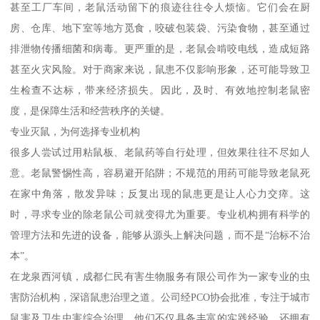
甚至工厂车间，老鼠活动留下的痕迹往往令人烦恼。它们会在厨
房、仓库、地下室等地方觅食，咬破包装袋、污染食物，甚至通过
排泄物传播细菌和病毒。更严重的是，老鼠会啃咬电线，造成短路
甚至火灾风险。对于商家来说，鼠患不仅影响形象，还可能导致卫
生检查不达标，带来经济损失。因此，及时、有效地控制老鼠密
度，是保障生活和经营秩序的关键。
专业灭鼠，为何选择专业机构
很多人尝试过用粘鼠板、老鼠药等自行处理，但效果往往不尽如人
意。老鼠警惕性高，容易避开陷阱；不规范的用药可能导致老鼠死
在家中角落，散发异味；反复出现的鼠患更是让人心力交瘁。这
时，寻求专业的除老鼠公司就变得尤为重要。专业机构拥有科学的
管理方法和先进的设备，能够从源头上解决问题，而不是“治标不治
本”。
在龙泉西河镇，成都仁民有害生物服务有限公司作为一家专业的虫
害防治机构，深谙鼠患治理之道。公司经PCO协会批准，专注于城市
鼠害及卫生虫害综合治理。他们不仅具备丰富的实践经验，还拥有