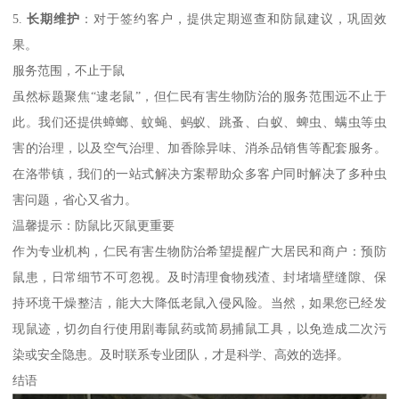
5.
长期维护
：对于签约客户，提供定期巡查和防鼠建议，巩固效
果。
服务范围，不止于鼠
虽然标题聚焦“逮老鼠”，但仁民有害生物防治的服务范围远不止于
此。我们还提供蟑螂、蚊蝇、蚂蚁、跳蚤、白蚁、蜱虫、螨虫等虫
害的治理，以及空气治理、加香除异味、消杀品销售等配套服务。
在洛带镇，我们的一站式解决方案帮助众多客户同时解决了多种虫
害问题，省心又省力。
温馨提示：防鼠比灭鼠更重要
作为专业机构，仁民有害生物防治希望提醒广大居民和商户：预防
鼠患，日常细节不可忽视。及时清理食物残渣、封堵墙壁缝隙、保
持环境干燥整洁，能大大降低老鼠入侵风险。当然，如果您已经发
现鼠迹，切勿自行使用剧毒鼠药或简易捕鼠工具，以免造成二次污
染或安全隐患。及时联系专业团队，才是科学、高效的选择。
结语