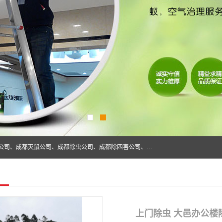
成都仁民有害生物防治服务有限公司是一家经营成都灭跳蚤公司、成都灭鼠公司、成都除虫公司、成都除四害公司、成都白蚁防治公司、成都杀虫公司等。业务覆盖：青白江、郫县、简阳、金堂、乐山、眉山、绵阳、彭州等区域。 由于我们的专业技术和服务态度得到了肯定、 目前公司已经与省内外的多个金 融企业、高端写字楼、星级酒 店、宾馆餐饮企业、学校、制造生产企业、物业小区建立了长期友好的合作关系。
上门除虫 大邑办公楼