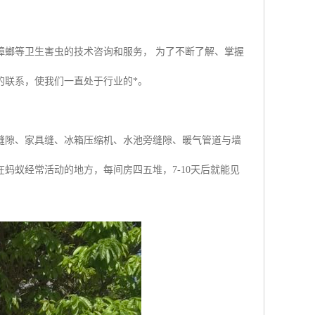
蟑螂等卫生害虫的技术咨询和服务， 为了不断了解、掌握
的联系，使我们一直处于行业的*。
缝隙、家具缝、冰箱压缩机、水池旁缝隙、暖气管道与墙
蚂蚁经常活动的地方，每间房四五堆，7-10天后就能见