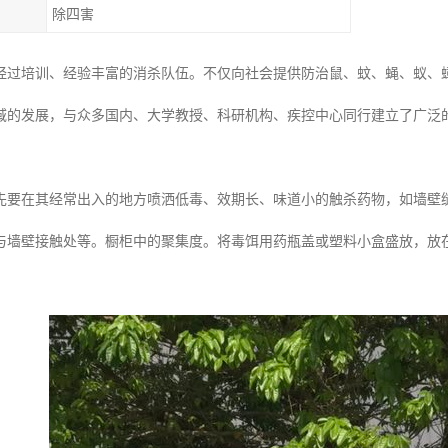
除四害
经过培训、经验丰富的消杀队伍。不仅向社会提供防治鼠、蚊、蝇、蚁、
域的发展，与众多国内、大学教授、科研机构、疾控中心同行建立了广泛
先要在其经常出入的地方喷洒低毒、效期长、味道小的触杀药物，如墙壁
与墙壁接触处等。橱柜中的聚集度。将毒饵用药瓶盖或塑料小盒盛放，放在