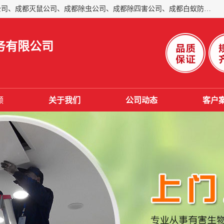
成都仁民有害生物防治服务有限公司是一家经营成都灭跳蚤公司、成都灭鼠公司、成都除虫公司、成都除四害公司、成都白蚁防治公司、成都杀虫公司等。业务覆盖：青白江、郫县、简阳、金堂、乐山、眉山、绵阳、彭州等区域。 由于我们的专业技术和服务态度得到了肯定、 目前公司已经与省内外的多个金 融企业、高端写字楼、星级酒 店、宾馆餐饮企业、学校、制造生产企业、物业小区建立了长期友好的合作关系。
务有限公司
频
关于我们
公司动态
客户