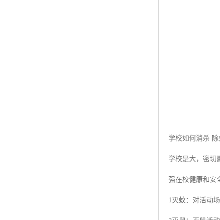
学校如何消杀 除
学校是大，密切
强在校健康和安
1灭蚊：对活动