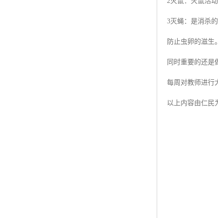
2灭鼠：灭鼠活
3灭蝇：是消杀
防止虫卵的滋生
同时重要的还是
每周对教师进行
以上内容由仁民