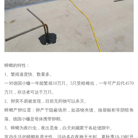
蟑螂的特性：
1、繁殖速度快、数量多。
一对德国小蠊一年能繁殖10万只。5只受精雌虫，一年可产后代4570
万只，存活者可达千万只。
2、卵荚不易被发现，目前无药物可以杀灭。
蟑螂产卵位置：卵产于隐蔽场所，如器物夹缝、抽屉橱柜等阴暗角
落。德国小蠊是母体携带卵鞘。
3、蟑螂为夜行虫，夜出觅食，白天则藏匿于各处缝隙中。
室内生活的蟑螂有畏光性。活动多在夜晚无光时，夏秋季18-19时开