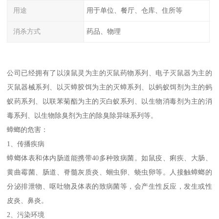
用途
用于单位、餐厅、仓库、住所等
消杀方式
药品、物理
公司已经拥有了以溴鼠灵为主的灭鼠药物系列、电子灭鼠器为主的
灭鼠器械系列、以灭蟑胶饵为主的灭蟑系列、以蚂蚁饵剂为主的蚂
蚁药系列、以联苯菊酯为主的灭白蚁系列、以生物消毒剂为主的消
毒系列、以生物除臭剂为主的除臭除异味系列等。
蟑螂的危害：
1、传播疾病
蟑螂体表和体内肠道能携带40多种致病菌。如鼠疫、痢疾、大肠、
黄曲霉菌、肠道、脊髓灰质炎、蛔虫卵、蛲虫卵等。人接触蟑螂的
分泌排泄物、呕吐物及体表的致病菌等，会产生性反应，发生或性
皮炎、鼻炎。
2、污染环境