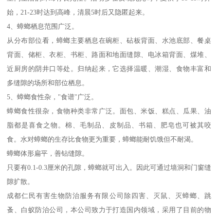
始，21-23时达到高峰，清晨5时后又隐匿起来。
4、蟑螂栖息范围广泛。
从分布部位看，蟑螂主要栖息在碗柜、砧板背面、水池底部、餐桌
背面、储柜、衣柜、书柜、路面和地面缝隙、电冰箱背面、煤堆、
近厨房的阴井口等处。归纳起来，它选择温暖、潮湿、食物丰富和
多缝隙的场所和部位栖息。
5、蟑螂食性杂，"食谱"广泛。
蟑螂食性很杂，食物种类非常广泛。面包、米饭、糕点、瓜果、油
脂都是喜食之物。棉、毛制品、皮制品、书箱、肥皂也可被其咬
食。水对蟑螂的生存比食物更为重要，蟑螂能耐饥饿但不耐渴。
蟑螂体形扁平，善钻缝隙。
只要有0.1-0.3厘米的孔隙，蟑螂就可出入。因此可通过墙洞和门窗缝
隙扩散。
成都仁民有害生物防治服务有限公司除四害、灭鼠、灭蟑螂、跳
蚤、白蚁防治公司，本公司致力于打造国内领域，采用了目前的物