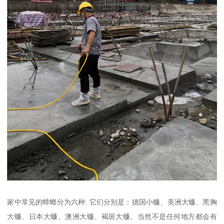
家中常见的蟑螂分为六种: 它们分别是：德国小蠊、美洲大蠊、黑胸
大蠊、日本大蠊、澳洲大蠊、褐斑大蠊。当然不是任何地方都会有