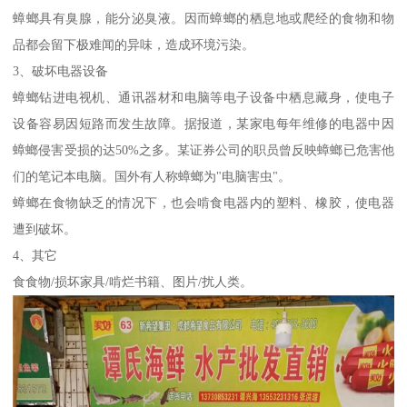
蟑螂具有臭腺，能分泌臭液。因而蟑螂的栖息地或爬经的食物和物
品都会留下极难闻的异味，造成环境污染。
3、破坏电器设备
蟑螂钻进电视机、通讯器材和电脑等电子设备中栖息藏身，使电子
设备容易因短路而发生故障。据报道，某家电每年维修的电器中因
蟑螂侵害受损的达50%之多。某证券公司的职员曾反映蟑螂已危害他
们的笔记本电脑。国外有人称蟑螂为"电脑害虫"。
蟑螂在食物缺乏的情况下，也会啃食电器内的塑料、橡胶，使电器
遭到破坏。
4、其它
食食物/损坏家具/啃烂书籍、图片/扰人类。