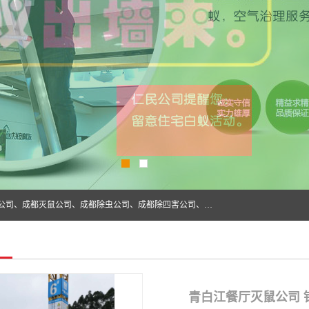
成都仁民有害生物防治服务有限公司是一家经营成都灭跳蚤公司、成都灭鼠公司、成都除虫公司、成都除四害公司、成都白蚁防治公司、成都杀虫公司等。业务覆盖：青白江、郫县、简阳、金堂、乐山、眉山、绵阳、彭州等区域。 由于我们的专业技术和服务态度得到了肯定、 目前公司已经与省内外的多个金 融企业、高端写字楼、星级酒 店、宾馆餐饮企业、学校、制造生产企业、物业小区建立了长期友好的合作关系。
青白江餐厅灭鼠公司 