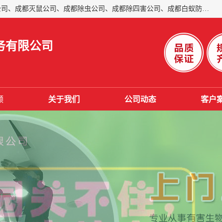
成都仁民有害生物防治服务有限公司是一家经营成都灭跳蚤公司、成都灭鼠公司、成都除虫公司、成都除四害公司、成都白蚁防治公司、成都杀虫公司等。业务覆盖：青白江、郫县、简阳、金堂、乐山、眉山、绵阳、彭州等区域。 由于我们的专业技术和服务态度得到了肯定、 目前公司已经与省内外的多个金 融企业、高端写字楼、星级酒 店、宾馆餐饮企业、学校、制造生产企业、物业小区建立了长期友好的合作关系。
务有限公司
频
关于我们
公司动态
客户