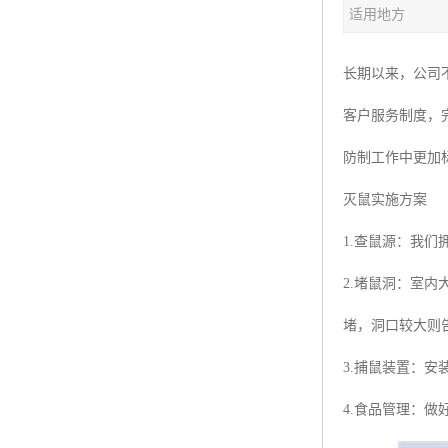
适用地方
长期以来，公司不断
客户服务制度，
防制工作中更加
灭鼠实施方案
1.查鼠源：我
2.堵鼠洞：室
堵，洞口较大则
3.捕鼠装置：
4.食品管理：