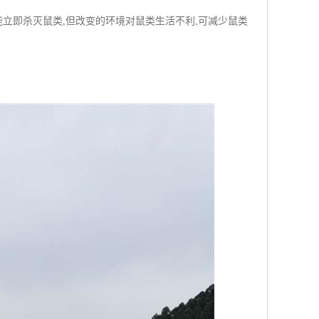
立即杀灭鼠类,但改变的环境对鼠类生活不利,可减少鼠类