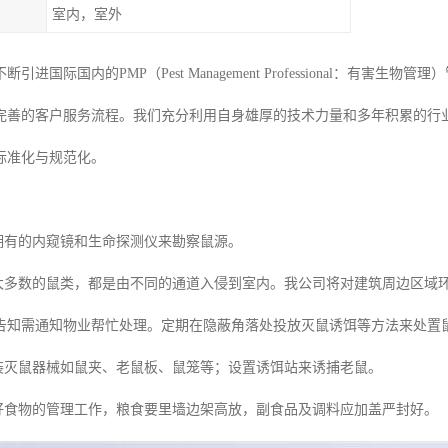
室内，室外
引进国际国内的PMP（Pest Management Professional：
完善的客户服务流程。我们充分利用自身雄厚的技术力量和多年积累的行
标准化与规范化。
们拥有的内窥镜和生命探测仪来勘察鼠源。
内大多数的鼠类，都是由不同的通道入侵到室内。我公司将对建筑周边区域
告知需通知物业帮忙处理。定期在隐蔽角落处投放灭鼠诱饵等方法来处置
安装灭鼠器械如鼠夹、老鼠板、鼠笼等；设置诱饵站来诱捕老鼠。
做好食物的管理工作，粮食要里墙边架高放，副食品及调料应加盖严封好。