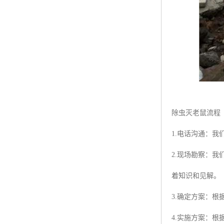
除虫灭老鼠流程
1.电话沟通：
2.现场勘察：
着知识和见解。
3.确定方案：
4.实施方案：