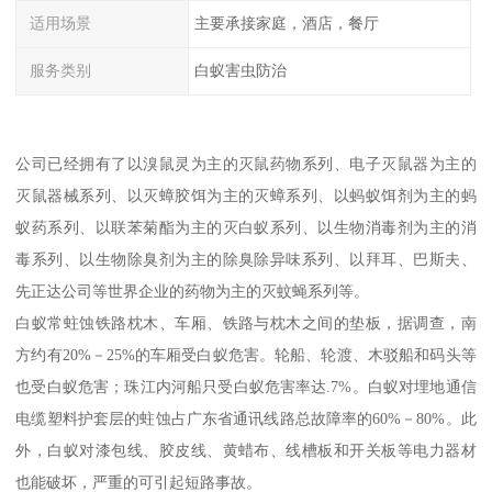
适用场景
主要承接家庭，酒店，餐厅
服务类别
白蚁害虫防治
公司已经拥有了以溴鼠灵为主的灭鼠药物系列、电子灭鼠器为主的
灭鼠器械系列、以灭蟑胶饵为主的灭蟑系列、以蚂蚁饵剂为主的蚂
蚁药系列、以联苯菊酯为主的灭白蚁系列、以生物消毒剂为主的消
毒系列、以生物除臭剂为主的除臭除异味系列、以拜耳、巴斯夫、
先正达公司等世界企业的药物为主的灭蚊蝇系列等。
白蚁常蛀蚀铁路枕木、车厢、铁路与枕木之间的垫板，据调查，南
方约有20%－25%的车厢受白蚁危害。轮船、轮渡、木驳船和码头等
也受白蚁危害；珠江内河船只受白蚁危害率达.7%。白蚁对埋地通信
电缆塑料护套层的蛀蚀占广东省通讯线路总故障率的60%－80%。此
外，白蚁对漆包线、胶皮线、黄蜡布、线槽板和开关板等电力器材
也能破坏，严重的可引起短路事故。