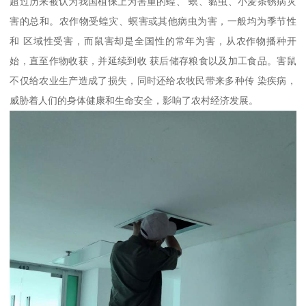
超过历来被认为我国植保上为害重的蝗、 螟、黏虫、小麦条锈病灾
害的总和。农作物受蝗灾、螟害或其他病虫为害，一般均为季节性
和 区域性受害，而鼠害却是全国性的常年为害，从农作物播种开
始，直至作物收获，并延续到收 获后储存粮食以及加工食品。害鼠
不仅给农业生产造成了损失，同时还给农牧民带来多种传 染疾病，
威胁着人们的身体健康和生命安全，影响了农村经济发展。