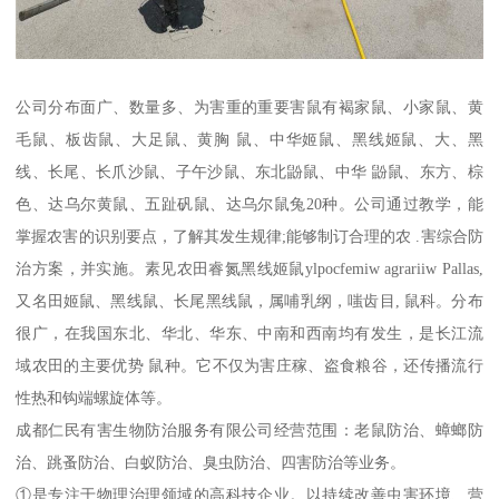
公司分布面广、数量多、为害重的重要害鼠有褐家鼠、小家鼠、黄
毛鼠、板齿鼠、大足鼠、黄胸 鼠、中华姬鼠、黑线姬鼠、大、黑
线、长尾、长爪沙鼠、子午沙鼠、东北鼢鼠、中华 鼢鼠、东方、棕
色、达乌尔黄鼠、五趾矾鼠、达乌尔鼠兔20种。公司通过教学，能
掌握农害的识别要点，了解其发生规律;能够制订合理的农 .害综合防
治方案，并实施。素见农田睿氮黑线姬鼠ylpocfemiw agrariiw Pallas,
又名田姬鼠、黑线鼠、长尾黑线鼠，属哺乳纲，嗤齿目, 鼠科。分布
很广，在我国东北、华北、华东、中南和西南均有发生，是长江流
域农田的主要优势 鼠种。它不仅为害庄稼、盗食粮谷，还传播流行
性热和钩端螺旋体等。
成都仁民有害生物防治服务有限公司经营范围：老鼠防治、蟑螂防
治、跳蚤防治、白蚁防治、臭虫防治、四害防治等业务。
①是专注于物理治理领域的高科技企业。以持续改善虫害环境、营