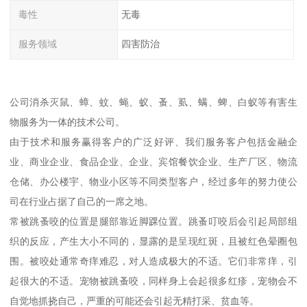
毒性
无毒
服务领域
四害防治
公司消杀灭鼠、蟑、蚊、蝇、蚁、蚤、虱、螨、蜱、白蚁等有害生
物服务为一体的技术公司。
由于技术和服务赢得客户的广泛好评、我们服务客户包括金融企
业、商业企业、食品企业、企业、宾馆餐饮企业、生产厂区、物流
仓储、办公楼宇、物业小区等不同类型客户，经过多年的努力使公
司在行业占据了自己的一席之地。
常被跳蚤咬的位置是腿部靠近脚踝位置。跳蚤叮咬后会引起局部组
织的反应，产生大小不同的，显露的是呈现红斑，且被红色晕圈包
围。被咬处通常奇痒难忍，对人造成极大的不适。它们非常痒，引
起很大的不适。宠物被跳蚤咬，同样身上会起很多红疹，宠物会不
自觉地抓挠自己，严重的可能还会引起无精打采、贫血等。