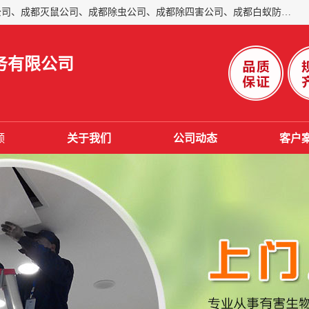
成都仁民有害生物防治服务有限公司是一家经营成都灭跳蚤公司、成都灭鼠公司、成都除虫公司、成都除四害公司、成都白蚁防治公司、成都杀虫公司等。业务覆盖：青白江、郫县、简阳、金堂、乐山、眉山、绵阳、彭州等区域。 由于我们的专业技术和服务态度得到了肯定、 目前公司已经与省内外的多个金 融企业、高端写字楼、星级酒 店、宾馆餐饮企业、学校、制造生产企业、物业小区建立了长期友好的合作关系。
务有限公司
频
关于我们
公司动态
客户