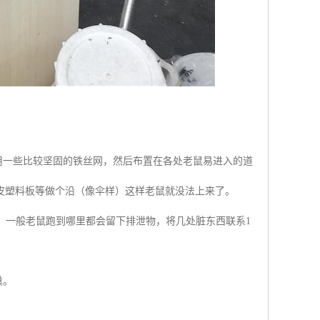
用一些比较坚固的铁丝网，然后布置在各处老鼠易进入的道
皮塑料板等做个沿（像伞样）这样老鼠就没法上来了。
入。一般老鼠跑到哪里都会留下排泄物，将几处脏东西联系1
巢。