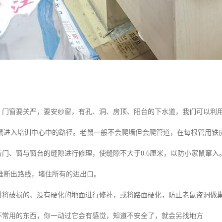
道，门窗要关严，要安纱窗，有孔、洞、房顶、阳台的下水道，我们可以利
鼠进入培训中心中的路径。老鼠一般不会爬墙但会爬管道，在每根管用铁
门与门、窗与窗台的缝隙进行修理，使缝隙不大于0.6厘米，以防小家鼠窜
推断出路线，堵住所有的进出口。
及时将破损的、没有硬化的地面进行修补，或将路面硬化，防止老鼠盗洞做
下不常用的东西，你一动过它会有感觉，知道不安全了，就会另找地方