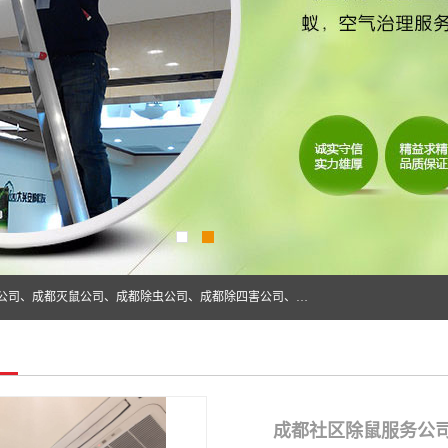
成都仁民有害生物防治服务有限公司是一家经营成都灭跳蚤公司、成都灭鼠公司、成都除虫公司、成都除四害公司、成都白蚁防治公司、成都杀虫公司等。业务覆盖：青白江、郫县、简阳、金堂、乐山、眉山、绵阳、彭州等区域。 由于我们的专业技术和服务态度得到了肯定、 目前公司已经与省内外的多个金 融企业、高端写字楼、星级酒 店、宾馆餐饮企业、学校、制造生产企业、物业小区建立了长期友好的合作关系。
成都社区除鼠服务公