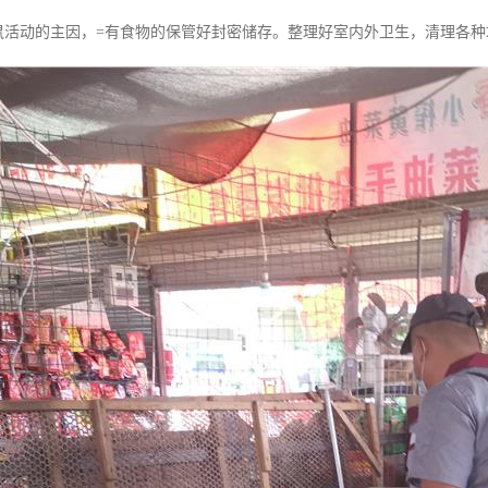
老鼠活动的主因，=有食物的保管好封密储存。整理好室内外卫生，清理各