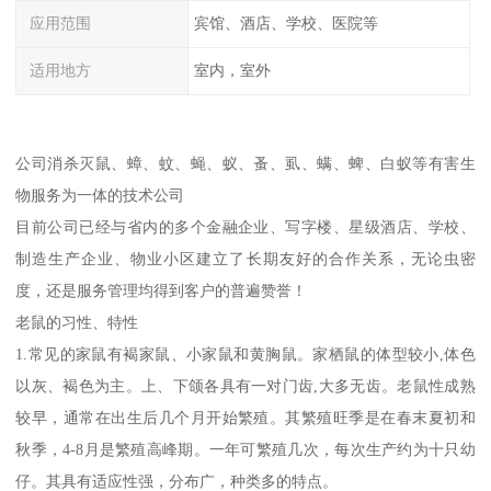
应用范围
宾馆、酒店、学校、医院等
适用地方
室内，室外
公司消杀灭鼠、蟑、蚊、蝇、蚁、蚤、虱、螨、蜱、白蚁等有害生
物服务为一体的技术公司
目前公司已经与省内的多个金融企业、写字楼、星级酒店、学校、
制造生产企业、物业小区建立了长期友好的合作关系，无论虫密
度，还是服务管理均得到客户的普遍赞誉！
老鼠的习性、特性
1.常见的家鼠有褐家鼠、小家鼠和黄胸鼠。家栖鼠的体型较小,体色
以灰、褐色为主。上、下颌各具有一对门齿,大多无齿。老鼠性成熟
较早，通常在出生后几个月开始繁殖。其繁殖旺季是在春末夏初和
秋季，4-8月是繁殖高峰期。一年可繁殖几次，每次生产约为十只幼
仔。其具有适应性强，分布广，种类多的特点。