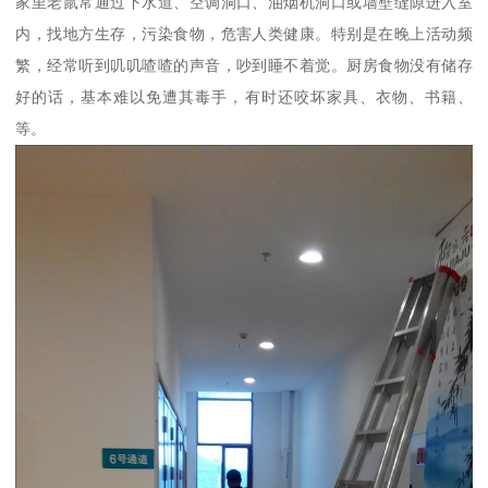
家里老鼠常通过下水道、空调洞口、油烟机洞口或墙壁缝隙进入室
内，找地方生存，污染食物，危害人类健康。特别是在晚上活动频
繁，经常听到叽叽喳喳的声音，吵到睡不着觉。厨房食物没有储存
好的话，基本难以免遭其毒手，有时还咬坏家具、衣物、书籍、
等。