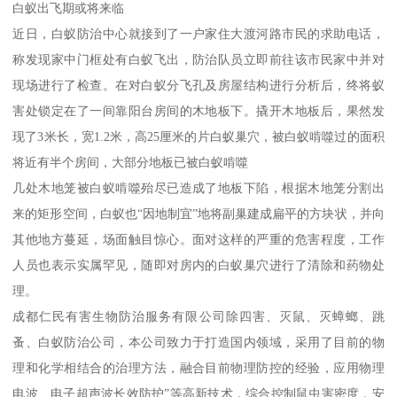
白蚁出飞期或将来临
近日，白蚁防治中心就接到了一户家住大渡河路市民的求助电话，
称发现家中门框处有白蚁飞出，防治队员立即前往该市民家中并对
现场进行了检查。在对白蚁分飞孔及房屋结构进行分析后，终将蚁
害处锁定在了一间靠阳台房间的木地板下。撬开木地板后，果然发
现了3米长，宽1.2米，高25厘米的片白蚁巢穴，被白蚁啃噬过的面积
将近有半个房间，大部分地板已被白蚁啃噬
几处木地笼被白蚁啃噬殆尽已造成了地板下陷，根据木地笼分割出
来的矩形空间，白蚁也“因地制宜”地将副巢建成扁平的方块状，并向
其他地方蔓延，场面触目惊心。面对这样的严重的危害程度，工作
人员也表示实属罕见，随即对房内的白蚁巢穴进行了清除和药物处
理。
成都仁民有害生物防治服务有限公司除四害、灭鼠、灭蟑螂、跳
蚤、白蚁防治公司，本公司致力于打造国内领域，采用了目前的物
理和化学相结合的治理方法，融合目前物理防控的经验，应用物理
电波、电子超声波长效防护”等高新技术，综合控制鼠虫害密度，安