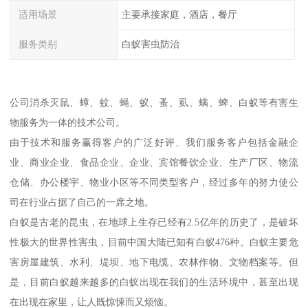
适用场景
主要承接家庭，酒店，餐厅
服务类别
白蚁害虫防治
公司消杀灭鼠、蟑、蚊、蝇、蚁、蚤、虱、螨、蜱、白蚁等有害生
物服务为一体的技术公司。
由于技术和服务赢得客户的广泛好评、我们服务客户包括金融企
业、商业企业、食品企业、企业、宾馆餐饮企业、生产厂区、物流
仓储、办公楼宇、物业小区等不同类型客户，经过多年的努力使公
司在行业占据了自己的一席之地。
白蚁是古老的昆虫，在地球上生存已经有2.5亿年的历史了，是破坏
性极大的世界性害虫，目前中国大陆已知有白蚁476种。白蚁主要危
害房屋建筑、水利、堤坝、地下电缆、农林作物、文物档案等。但
是，目前白蚁越来越多的白蚁出现在我们的生活环境中，甚至出现
在出现在家里，让人既惊悚而又烦恼。