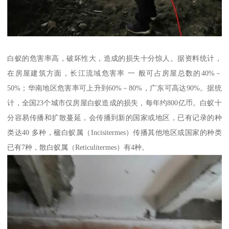
白蚁的危害率高，破坏性大，造成的损失十分惊人。据资料统计，
在房屋建筑方面，长江流域危害率 一 般可占房屋总数的40%－
50%；华南地区危害率可上升到60%－80%，广东可高达90%。据统
计，全国23个城市仅房屋白蚁造成的损失，每年约800亿币。白蚁十
分容易传播和扩散蔓延，会传播到新的国家或地区，已有记录的种
类达40 多种，楹白蚁属（Incisitermes）传播其他地区或国家的种类
已有7种，散白蚁属（Reticulitermes）有4种。