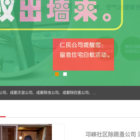
成都仁民有害生物防治服务有限公司是一家经营成都灭跳蚤公司、成都灭鼠公司、成都除虫公司、成都除四害公司、成都白蚁防治公司、成都杀虫公司等。业务覆盖：青白江、郫县、简阳、金堂、乐山、眉山、绵阳、彭州等区域。 由于我们的专业技术和服务态度得到了肯定、 目前公司已经与省内外的多个金 融企业、高端写字楼、星级酒 店、宾馆餐饮企业、学校、制造生产企业、物业小区建立了长期友好的合作关系。
邛崃社区除跳蚤公司 