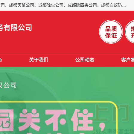
成都仁民有害生物防治服务有限公司是一家经营成都灭跳蚤公司、成都灭鼠公司、成都除虫公司、成都除四害公司、成都白蚁防治公司、成都杀虫公司等。业务覆盖：青白江、郫县、简阳、金堂、乐山、眉山、绵阳、彭州等区域。 由于我们的专业技术和服务态度得到了肯定、 目前公司已经与省内外的多个金 融企业、高端写字楼、星级酒 店、宾馆餐饮企业、学校、制造生产企业、物业小区建立了长期友好的合作关系。
务有限公司
频
关于我们
公司动态
客户