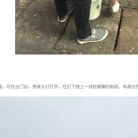
蚤，可在出门前，把床头灯打开，在灯下放上一块抓蟑螂的粘纸，有趋光