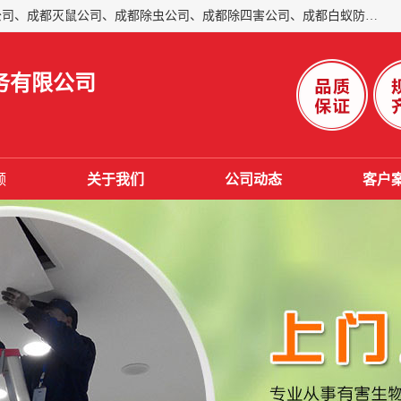
成都仁民有害生物防治服务有限公司是一家经营成都灭跳蚤公司、成都灭鼠公司、成都除虫公司、成都除四害公司、成都白蚁防治公司、成都杀虫公司等。业务覆盖：青白江、郫县、简阳、金堂、乐山、眉山、绵阳、彭州等区域。 由于我们的专业技术和服务态度得到了肯定、 目前公司已经与省内外的多个金 融企业、高端写字楼、星级酒 店、宾馆餐饮企业、学校、制造生产企业、物业小区建立了长期友好的合作关系。
务有限公司
频
关于我们
公司动态
客户