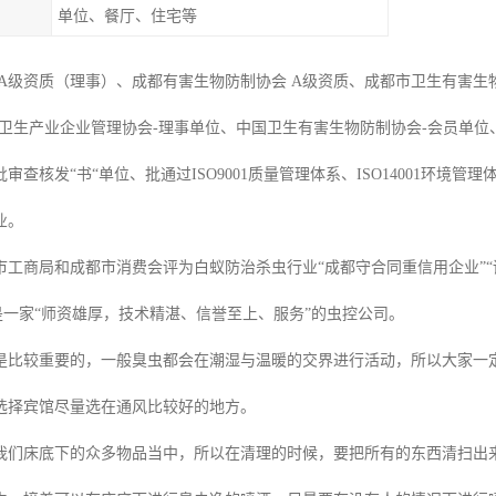
单位、餐厅、住宅等
 A级资质（理事）、成都有害生物防制协会 A级资质、成都市卫生有害生
国卫生产业企业管理协会-理事单位、中国卫生有害生物防制协会-会员单
审查核发“书“单位、批通过ISO9001质量管理体系、ISO14001环境管理
业。
市工商局和成都市消费会评为白蚁防治杀虫行业“成都守合同重信用企业”“
是一家“师资雄厚，技术精湛、信誉至上、服务”的虫控公司。
是比较重要的，一般臭虫都会在潮湿与温暖的交界进行活动，所以大家一
选择宾馆尽量选在通风比较好的地方。
我们床底下的众多物品当中，所以在清理的时候，要把所有的东西清扫出