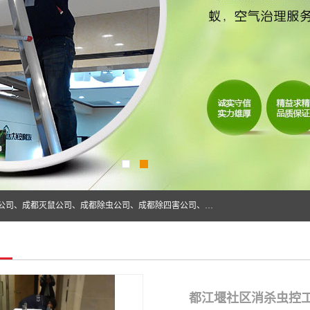
成都仁民有害生物防治服务有限公司是一家经营成都灭跳蚤公司、成都灭鼠公司、成都除虫公司、成都除四害公司、成都白蚁防治公司、成都杀虫公司等。业务覆盖：青白江、郫县、简阳、金堂、乐山、眉山、绵阳、彭州等区域。 由于我们的专业技术和服务态度得到了肯定、 目前公司已经与省内外的多个金 融企业、高端写字楼、星级酒 店、宾馆餐饮企业、学校、制造生产企业、物业小区建立了长期友好的合作关系。
都江堰社区消杀虫控