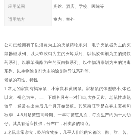
应用范围
宾馆、酒店、学校、医院等
适用地方
室内，室外
公司已经拥有了以溴灵为主的灭鼠药物系列、电子灭鼠器为主的灭
鼠器械系列、以灭蟑胶饵为主的灭蟑系列、以蚂蚁饵剂为主的蚂蚁
药系列、以联苯菊酯为主的灭白蚁系列、以生物消毒剂为主的消毒
系列、以生物除臭剂为主的除臭除异味系列等。
老鼠的习性、特性
1.常见的家鼠有褐家鼠、小家鼠和黄胸鼠。家栖鼠的体型较小,体色
以灰、褐色为主。上、下颌各具有一对门齿,大多无齿。老鼠性成熟
较早，通常在出生后几个月开始繁殖。其繁殖旺季是在春末夏初和
秋季，4-8月是繁殖高峰期。一年可繁殖几次，每次生产约为十只幼
仔。其具有适应性强，分布广，种类多的特点。
2.老鼠非常杂食，吃的食物多，几乎人们吃的它都吃，酸、甜、苦、