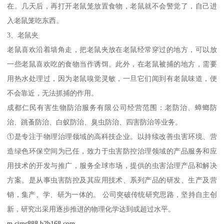
在。几天后，再打开老鼠笼放置食物，老鼠就不会警觉了，自己进
入老鼠笼吃东西。
3、老鼠夹
老鼠喜欢沿着墙角走，把老鼠夹放在老鼠经常穿过的地方，可以放
一些老鼠喜欢吃的食物当作诱饵。此外，在老鼠被捕的地方，需要
用热水处理过，因为老鼠嗅觉灵敏，一旦它们闻到有老鼠味道，便
不会靠近，无法抓捕的作用。
成都仁民有害生物防治服务有限公司经营范围：老防治、蟑螂防
治、跳蚤防治、白蚁防治、臭虫防治、四害防治等业务。
①是专注于物理治理领域的高科技企业。以持续改善虫害环境、营
造绿色环保空间为已任，致力于虫害防控治理领域的产品服务和应
用技术的开发与推广，服务全球市场，提供的虫害治理产品和解决
方案。是从事虫害防控及其应用技术、系列产品的研发、生产及营
销，集产、学、研为一体的。 公司突破传统研究思路，坚持自主创
新，研究出采用逐步推进的物理化学达到或超过水平。
m.cjms888.b2b168.com