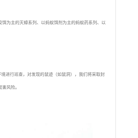
胶饵为主的灭蟑系列、以蚂蚁饵剂为主的蚂蚁药系列、以
环境进行巡查，对发现的鼠迹（如鼠洞），我们将采取封
鼠害风险。