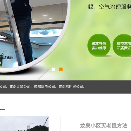
成都仁民有害生物防治服务有限公司是一家经营成都灭跳蚤公司、成都灭鼠公司、成都除虫公司、成都除四害公司、成都白蚁防治公司、成都杀虫公司等。业务覆盖：青白江、郫县、简阳、金堂、乐山、眉山、绵阳、彭州等区域。 由于我们的专业技术和服务态度得到了肯定、 目前公司已经与省内外的多个金 融企业、高端写字楼、星级酒 店、宾馆餐饮企业、学校、制造生产企业、物业小区建立了长期友好的合作关系。
龙泉小区灭老鼠方法