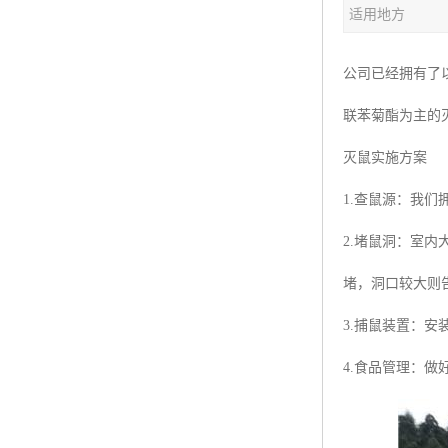
适用地方
公司已经拥有了
联苯菊酯为主的
灭鼠实施方案
1.查鼠源：我
2.堵鼠洞：室
堵，洞口较大则
3.捕鼠装置：
4.食品管理：