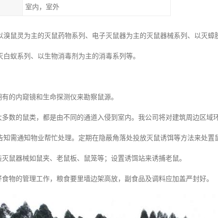
室内，室外
以溴鼠灵为主的灭鼠药物系列、电子灭鼠器为主的灭鼠器械系列、以灭蟑
灭白蚁系列、以生物消毒剂为主的消毒系列等。
们拥有的内窥镜和生命探测仪来勘察鼠源。
内大多数的鼠类，都是由不同的通道入侵到室内。我公司将对建筑周边区域
告知需通知物业帮忙处理。定期在隐蔽角落处投放灭鼠诱饵等方法来处置
安装灭鼠器械如鼠夹、老鼠板、鼠笼等；设置诱饵站来诱捕老鼠。
做好食物的管理工作，粮食要里墙边架高放，副食品及调料应加盖严封好。