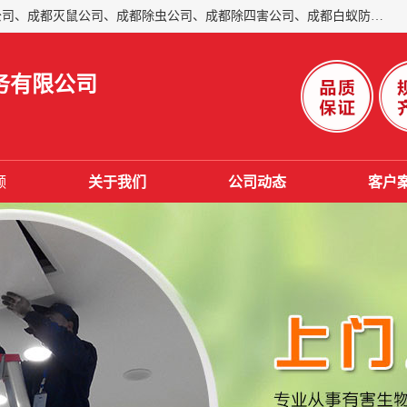
成都仁民有害生物防治服务有限公司是一家经营成都灭跳蚤公司、成都灭鼠公司、成都除虫公司、成都除四害公司、成都白蚁防治公司、成都杀虫公司等。业务覆盖：青白江、郫县、简阳、金堂、乐山、眉山、绵阳、彭州等区域。 由于我们的专业技术和服务态度得到了肯定、 目前公司已经与省内外的多个金 融企业、高端写字楼、星级酒 店、宾馆餐饮企业、学校、制造生产企业、物业小区建立了长期友好的合作关系。
务有限公司
频
关于我们
公司动态
客户