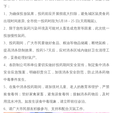
下：
1、为确保投放鼠果，投药前应开展彻底大扫除，避免城区鼠类食药
出现时间差异, 全市统一投药时段为5月18－25 日(天雨顺延)。
2、限于急性鼠药污染环境及可能对人畜造成危害等因素，此次统一
投放慢性鼠药。
3、投药期间，广大市民要做好食品、粮油等物品储藏，断绝鼠粮，
提高消杀防制效果。投药5-7天后，应对消杀区域内做好卫生清理工
作，妥善处理好鼠尸。
4、各防制公司和单位要切实做好投药期间安全宣传，制定集中消杀
安全应急预案，明确职责分工，加强消杀安全防范，防止消杀药物
中毒事件发生。
5、在集中消杀投药期间，请加强对儿童、老人的教育和管护，严禁
捡食毒饵；管好家禽家畜，避免误食毒饵；接触消杀药物后，及时
用流水冲洗。如发生误食中毒现象，请立即前往诊治。
6、请广大市民朋友积极参与、支持和配合灭鼠工作。