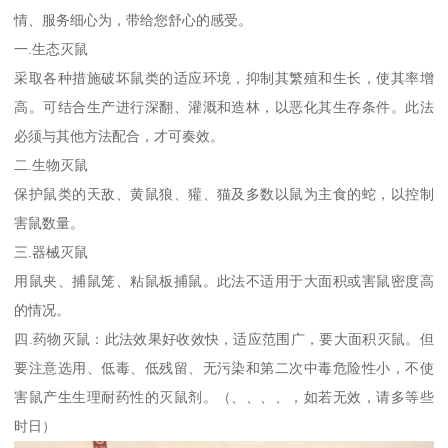
情、服务细心为，带给您舒心的感受。
一.生态灭鼠
采取各种措施破坏鼠类的适应环境，抑制其繁殖和生长，使其率增
高。可结合生产进行深翻、灌溉和造林，以恶化其生存条件。此法
必须与其他方法配合，才可奏效。
二.生物灭鼠
保护鼠类的天敌、黄鼠狼、獾、猫及多数以鼠为主食的蛇，以控制
害鼠数量。
三.器械灭鼠
用鼠夹、捕鼠笼、粘鼠板捕鼠。此法不适用于大面积或害鼠密度高
的情况。
四.药物灭鼠：此法效果好收效快，适应范围广，要大面积灭鼠。但
要注意选用、低毒、低残留、无污染和第二次中毒危险性小，不使
害鼠产生生理耐药性的灭鼠剂。（、、、、，如若无效，请多等些
时日）