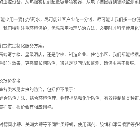
的虫控设备，从热烟雾机到超低容量喷雾器，从电子捕鼠器到智能监测系
可能少用一滴化学药水，尽可能让客户少花一分钱、尽可能让我们多一份健
，我们特别注重环境保护，优先采用物理防治方法，必要时才科学使用化
们提供定制化服务方案。
高端写字楼、星级酒店，还是学校、制造企业、住宅小区，我们都能根据
重即时效果，更强调长期防治，通过定期回访和监测，确保虫害不反弹。
及报价参考
盖各类常见害虫的防治，包括但不限于：
采用综合防治方法，结合环境治理、物理捕杀和化学防治，有效控制鼠类种群
害程度，报价会有相应调整。
：针对德国小蠊、美洲大蠊等不同种类蟑螂，使用饵剂、胶饵和滞留喷洒等