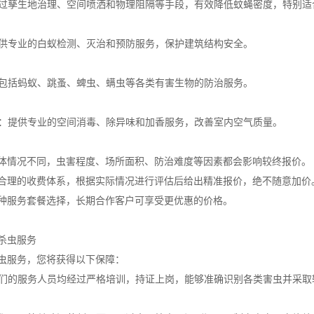
：通过孳生地治理、空间喷洒和物理阻隔等手段，有效降低蚊蝇密度，特别
：提供专业的白蚁检测、灭治和预防服务，保护建筑结构安全。
治：包括蚂蚁、跳蚤、蜱虫、螨虫等各类有害生物的防治服务。
治理：提供专业的空间消毒、除异味和加香服务，改善室内空气质量。
体情况不同，虫害程度、场所面积、防治难度等因素都会影响较终报价。
合理的收费体系，根据实际情况进行评估后给出精准报价，绝不随意加价
种服务套餐选择，长期合作客户可享受更优惠的价格。
杀虫服务
虫服务，您将获得以下保障：
队我们的服务人员均经过严格培训，持证上岗，能够准确识别各类害虫并采