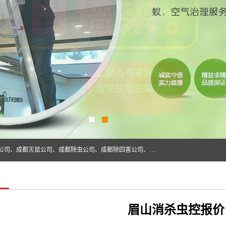
成都仁民有害生物防治服务有限公司是一家经营成都灭跳蚤公司、成都灭鼠公司、成都除虫公司、成都除四害公司、成都白蚁防治公司、成都杀虫公司等。业务覆盖：青白江、郫县、简阳、金堂、乐山、眉山、绵阳、彭州等区域。 由于我们的专业技术和服务态度得到了肯定、 目前公司已经与省内外的多个金 融企业、高端写字楼、星级酒 店、宾馆餐饮企业、学校、制造生产企业、物业小区建立了长期友好的合作关系。
眉山消杀虫控报价